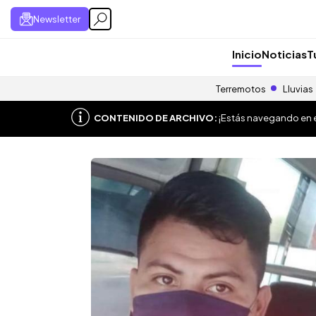
Newsletter
Inicio
Noticias
T
Terremotos
Lluvias
CONTENIDO DE ARCHIVO:
¡Estás navegando en el