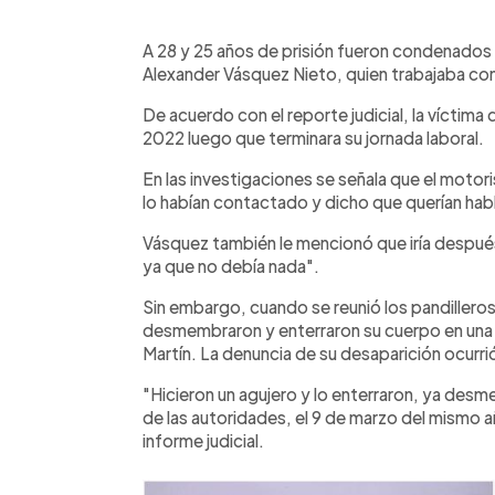
0:00
Facebook
Twitter
►
Escuchar artículo
A 28 y 25 años de prisión fueron condenados v
Alexander Vásquez Nieto, quien trabajaba co
De acuerdo con el reporte judicial, la víctima
2022 luego que terminara su jornada laboral.
En las investigaciones se señala que el motor
lo habían contactado y dicho que querían habl
Vásquez también le mencionó que iría despué
ya que no debía nada".
Sin embargo, cuando se reunió los pandilleros 
desmembraron y enterraron su cuerpo en una z
Martín. La denuncia de su desaparición ocurri
"Hicieron un agujero y lo enterraron, ya desm
de las autoridades, el 9 de marzo del mismo a
informe judicial.