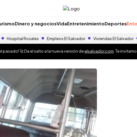
urismo
Dinero y negocios
Vida
Entretenimiento
Deportes
Ento
Hospital Rosales
Empleos El Salvador
Viviendas El Salvador
 pasado! 🚀 Da el salto a la nueva versión de
elsalvador.com
. Te invitam