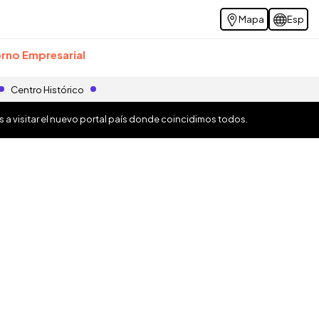
Mapa
Esp
rno Empresarial
Centro Histórico
os a visitar el nuevo portal país donde coincidimos todos.