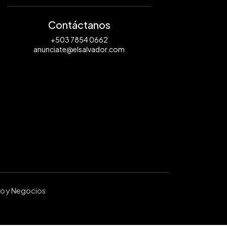
Contáctanos
+503 7854 0662
anunciate@elsalvador.com
ro y Negocios