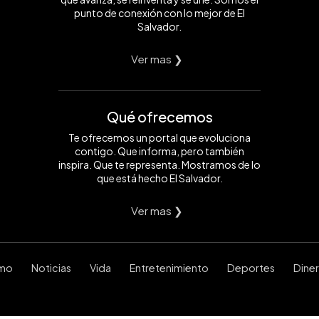
punto de conexión con lo mejor de El
Salvador.
Ver mas ❯
Qué ofrecemos
Te ofrecemos un portal que evoluciona
contigo. Que informa, pero también
inspira. Que te representa. Mostramos de lo
que está hecho El Salvador.
Ver mas ❯
smo
Noticias
Vida
Entretenimiento
Deportes
Dine