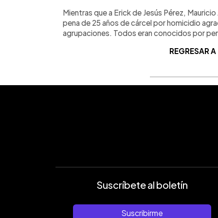
Mientras que a Erick de Jesús Pérez, Maurici
pena de 25 años de cárcel por homicidio agrad
agrupaciones. Todos eran conocidos por perte
REGRESAR A
Suscríbete al boletín
Suscribirme