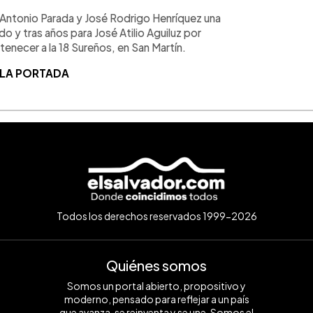
o Antonio Parada y José Rodrigo Henríquez una
o y tras años para José Atilio Aguiluz por
necer a la 18 Sureños, en San Martín.
 LA PORTADA
Todos los derechos reservados 1999-2026
Quiénes somos
Somos un portal abierto, propositivo y
moderno, pensado para reflejar a un país
que avanza, se reinventa y se une. Somos el