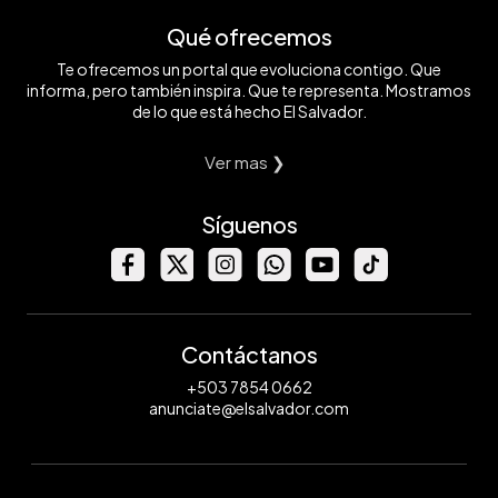
Qué ofrecemos
Te ofrecemos un portal que evoluciona contigo. Que
informa, pero también inspira. Que te representa. Mostramos
de lo que está hecho El Salvador.
Ver mas ❯
Síguenos
Contáctanos
+503 7854 0662
anunciate@elsalvador.com