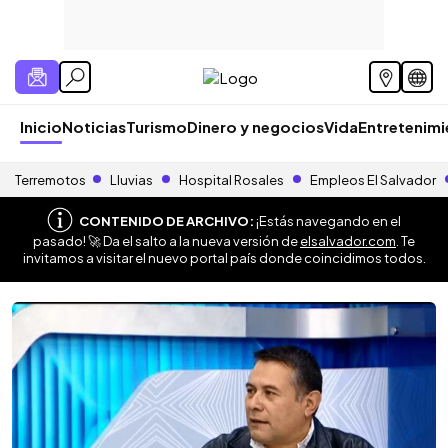
Inicio
Noticias
Turismo
Dinero y negocios
Vida
Entretenim
Terremotos
Lluvias
Hospital Rosales
Empleos El Salvador
CONTENIDO DE ARCHIVO:
¡Estás navegando en el
pasado! 🚀 Da el salto a la nueva versión de
elsalvador.com
. Te
invitamos a visitar el nuevo portal país donde coincidimos todos.