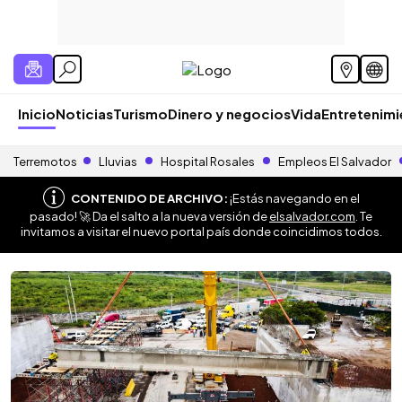
Inicio
Noticias
Turismo
Dinero y negocios
Vida
Entretenim
Terremotos
Lluvias
Hospital Rosales
Empleos El Salvador
CONTENIDO DE ARCHIVO:
¡Estás navegando en el
pasado! 🚀 Da el salto a la nueva versión de
elsalvador.com
. Te
invitamos a visitar el nuevo portal país donde coincidimos todos.