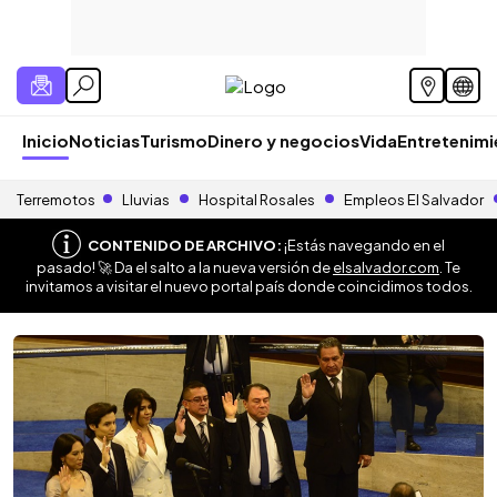
Inicio
Noticias
Turismo
Dinero y negocios
Vida
Entretenim
Terremotos
Lluvias
Hospital Rosales
Empleos El Salvador
CONTENIDO DE ARCHIVO:
¡Estás navegando en el
pasado! 🚀 Da el salto a la nueva versión de
elsalvador.com
. Te
invitamos a visitar el nuevo portal país donde coincidimos todos.