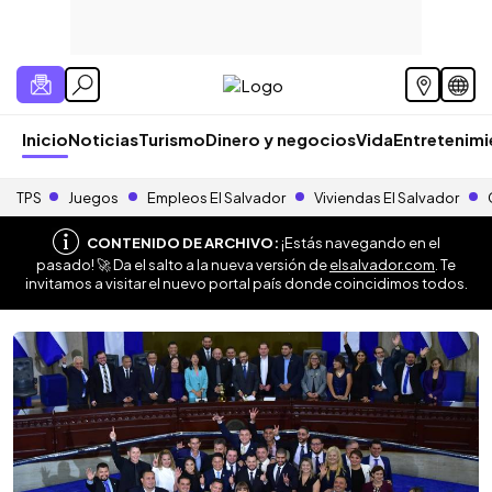
Inicio
Noticias
Turismo
Dinero y negocios
Vida
Entretenim
TPS
Juegos
Empleos El Salvador
Viviendas El Salvador
CONTENIDO DE ARCHIVO:
¡Estás navegando en el
pasado! 🚀 Da el salto a la nueva versión de
elsalvador.com
. Te
invitamos a visitar el nuevo portal país donde coincidimos todos.