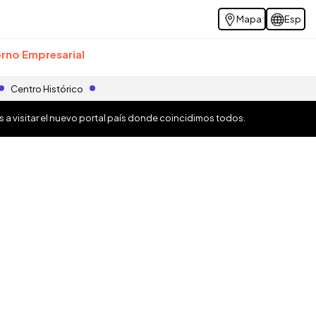
Mapa
Esp
rno Empresarial
Centro Histórico
os a visitar el nuevo portal país donde coincidimos todos.