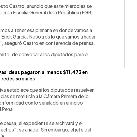
WhatsApp
Copiar link
nesto Castro, anunció que este miércoles se
uien la Fiscalía General de la República (FGR)
vamos a tener esa plenaria en donde vamos a
o Erick García. Nosotros lo que vamos a hacer
s)”, aseguró Castro en conferencia de prensa.
tanto, de convocar a los diputados para el
as Ideas pagaron al menos $11,473 en
redes sociales
iva establece que si los diputados resuelven
cias se remitirán a la Cámara Primera de lo
onformidad con lo señalado en el inciso
 Penal.
e causa, el expediente se archivará y el
hechos”, se añade. Sin embargo, el jefe del
ía.