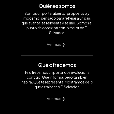
Quiénes somos
Somos un portal abierto, propositivo y
moderno, pensado para reflejar a un país
que avanza, se reinventa y se une. Somos el
punto de conexión con lo mejor de El
Salvador.
Ver mas ❯
Qué ofrecemos
Te ofrecemos un portal que evoluciona
contigo. Que informa, pero también
inspira. Que te representa. Mostramos de lo
que está hecho El Salvador.
Ver mas ❯