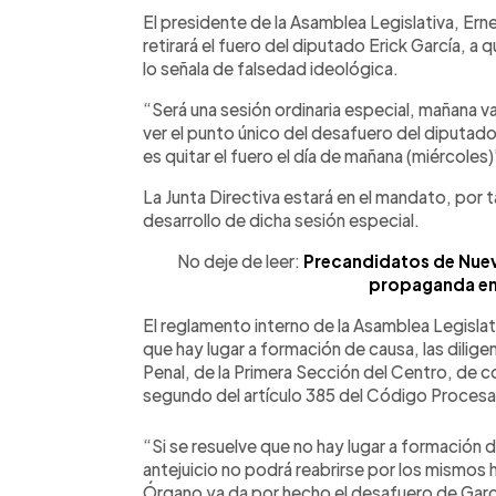
Facebook
Twitter
►
Escuchar artículo
El presidente de la Asamblea Legislativa, Er
retirará el fuero del diputado Erick García, a q
lo señala de falsedad ideológica.
“Será una sesión ordinaria especial, mañana 
ver el punto único del desafuero del diputad
es quitar el fuero el día de mañana (miércole
La Junta Directiva estará en el mandato, por 
desarrollo de dicha sesión especial.
No deje de leer:
Precandidatos de Nuev
propaganda en 
El reglamento interno de la Asamblea Legislat
que hay lugar a formación de causa, las diligen
Penal, de la Primera Sección del Centro, de c
segundo del artículo 385 del Código Procesal
“Si se resuelve que no hay lugar a formación d
antejuicio no podrá reabrirse por los mismos 
Órgano ya da por hecho el desafuero de Garc