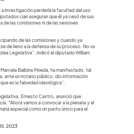
 investigación perdería la facultad del uso
diputados cian aseguran que él ya cesó de sus
pa de las comisiones ni de las sesiones
ticipando de las comisiones y cuando ya
rse de lleno a la defensa de su proceso. No va
lea Legislativa”, indicó el diputado William
, Marcela Balbina Pineda, ha manifestado, tal
ía, ante un notario público, dio información
: que es la falsedad ideológica”.
egislativa, Ernesto Castro, anunció que
cía. "Ahora vamos a convocar a la plenaria y el
naria especial como un punto único para el
15, 2023