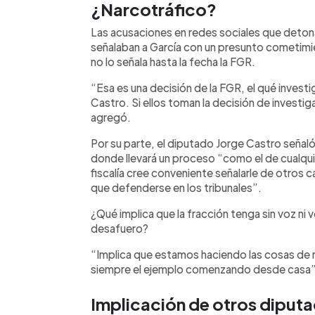
¿Narcotráfico?
Las acusaciones en redes sociales que detona
señalaban a García con un presunto cometimi
no lo señala hasta la fecha la FGR.
“Esa es una decisión de la FGR, el qué investi
Castro. Si ellos toman la decisión de investig
agregó.
Por su parte, el diputado Jorge Castro señaló 
donde llevará un proceso “como el de cualquie
fiscalía cree conveniente señalarle de otros c
que defenderse en los tribunales”.
¿Qué implica que la fracción tenga sin voz ni 
desafuero?
“Implica que estamos haciendo las cosas de
siempre el ejemplo comenzando desde casa”
Implicación de otros diput