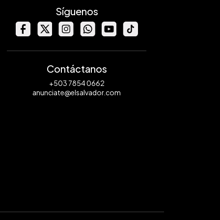
Síguenos
Contáctanos
+503 7854 0662
anunciate@elsalvador.com