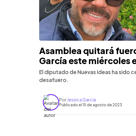
Asamblea quitará fuero
García este miércoles e
El diputado de Nuevas Ideas ha sido c
desafuero.
Por
Jessica García
Publicado el 15 de agosto de 2023
0:00