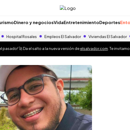
urismo
Dinero y negocios
Vida
Entretenimiento
Deportes
Ento
Hospital Rosales
Empleos El Salvador
Viviendas El Salvador
 pasado! 🚀 Da el salto a la nueva versión de
elsalvador.com
. Te invitam