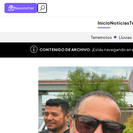
Newsletter
Inicio
Noticias
T
Terremotos
Lluvias
CONTENIDO DE ARCHIVO:
¡Estás navegando en el