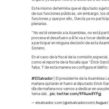
Este mismo determina que el diputado sujeto a
de sus funciones públicas, sin embargo, los 
funciones y que por ello, García ya no partici
plenarias.
“No está viniendo a la Asamblea, no está par
procesa el desafuero a él le va a tocar dedica
a participar en ninguna decisión de esta Asamb
Soriano.
En el caso de la fiscal de la comisión especial
como el reporte de la fiscalía que “Érick Garc
falsa. Y de esta manera se configura el delito
#ElSalvador
| El presidente de la Asamblea L
mañana quitarán el fuero al diputado Erick Gar
día de mañana nos vamos a dedicar en una ple
tema del…
pic.twitter.com/9PAuw8YPgj
— elsalvador.com (@elsalvadorcom)
August 