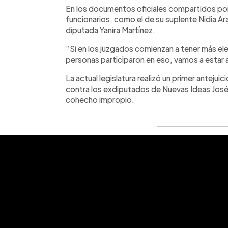
En los documentos oficiales compartidos por 
funcionarios, como el de su suplente Nidia Arac
diputada Yanira Martínez.
“Si en los juzgados comienzan a tener más el
personas participaron en eso, vamos a estar 
La actual legislatura realizó un primer anteju
contra los exdiputados de Nuevas Ideas José G
cohecho impropio.