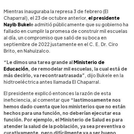
0:00
►
Escuchar artículo
Mientras inauguraba la represa 3 de febrero (El
Chaparral), el 23 de octubre anterior,
el presidente
Nayib Bukel
e admitió públicamente que su gobierno ha
fallado en cumplir la promesa de construir mil escuelas
al día, un compromiso que salió de su boca en
septiembre de 2022 justamente en el C. E. Dr. Ciro
Brito, en Nahuizalco.
“Le dimos una tarea grande al
Ministerio de
Educación
, de remodelar mil escuelas, la cual está de
más decirlo, va recontraatrasada”
, dijo Bukele en la
hidtroeléctrica antes llamada El Chaparral.
El presidente explicó entonces la razón de esta
ineficiencia, al comentar que
“lastimosamente nos
hemos dado cuenta que los ministerios que no están
hechos para una función, no deberían ejecutar esa
función. Por ejemplo, el Ministerio de Salud es para
atender la salud de la población, ya sea preventiva o
curativamente, pero difícilmente va a ser bueno