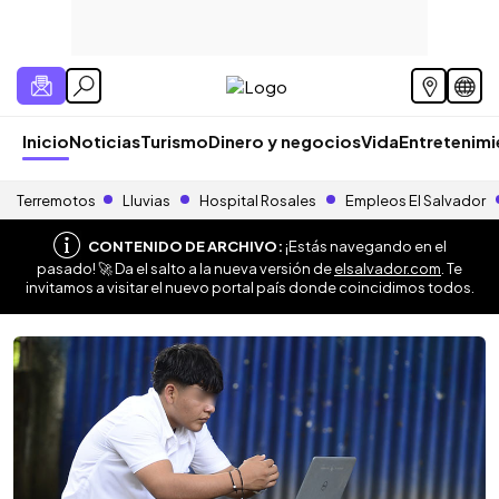
Inicio
Noticias
Turismo
Dinero y negocios
Vida
Entretenim
Terremotos
Lluvias
Hospital Rosales
Empleos El Salvador
CONTENIDO DE ARCHIVO:
¡Estás navegando en el
pasado! 🚀 Da el salto a la nueva versión de
elsalvador.com
. Te
invitamos a visitar el nuevo portal país donde coincidimos todos.