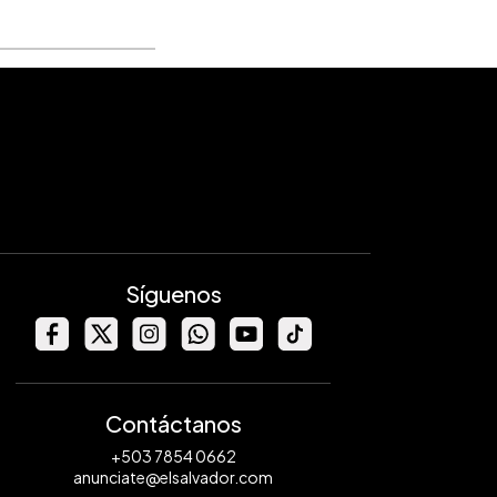
Síguenos
Contáctanos
+503 7854 0662
anunciate@elsalvador.com