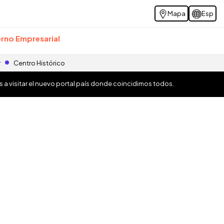
Mapa
Esp
rno Empresarial
r
Centro Histórico
os a visitar el nuevo portal país donde coincidimos todos.