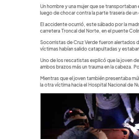
Facebook
Twitter
►
Escuchar artículo
Un hombre y una mujer que se transportaban 
luego de chocar contra la parte trasera de un c
El accidente ocurrió, este sábado por la mad
carretera Troncal del Norte, en el puente Coli
Socorristas de Cruz Verde fueron alertados d
víctimas habían salido catapultadas y estaban
Uno de los rescatistas explicó que la joven d
ambos brazos más un trauma en la cabeza. Por 
Mientras que el joven también presentaba múlt
la otra víctima hacia el Hospital Nacional d