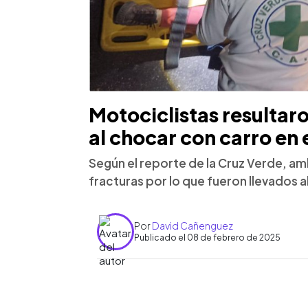
Motociclistas resultar
al chocar con carro en
Según el reporte de la Cruz Verde, a
fracturas por lo que fueron llevados 
Por
David Cañenguez
Publicado el 08 de febrero de 2025
0:00