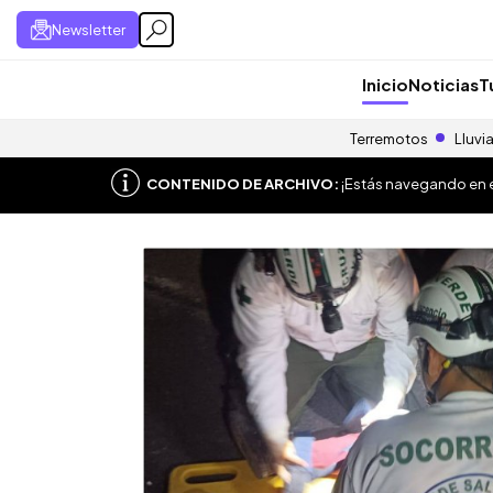
Newsletter
Inicio
Noticias
T
Terremotos
Lluvi
CONTENIDO DE ARCHIVO:
¡Estás navegando en el