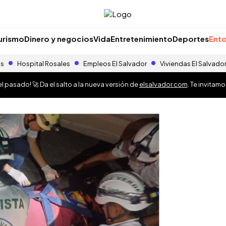
urismo
Dinero y negocios
Vida
Entretenimiento
Deportes
Ento
as
Hospital Rosales
Empleos El Salvador
Viviendas El Salvado
 pasado! 🚀 Da el salto a la nueva versión de
elsalvador.com
. Te invitam