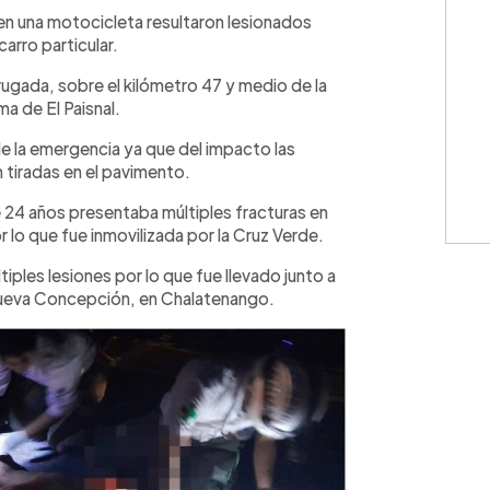
WhatsApp
Copiar link
en una motocicleta resultaron lesionados
arro particular.
rugada, sobre el kilómetro 47 y medio de la
ma de El Paisnal.
e la emergencia ya que del impacto las
 tiradas en el pavimento.
e 24 años presentaba múltiples fracturas en
lo que fue inmovilizada por la Cruz Verde.
iples lesiones por lo que fue llevado junto a
e Nueva Concepción, en Chalatenango.