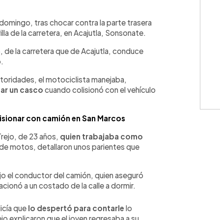
WhatsApp
Copiar link
domingo, tras chocar contra la parte trasera
rilla de la carretera, en Acajutla, Sonsonate.
5, de la carretera que de Acajutla, conduce
o.
utoridades, el motociclista manejaba,
sar un casco
cuando colisionó con el vehículo
isionar con camión en San Marcos
Trejo, de 23 años,
quien trabajaba como
n de motos, detallaron unos parientes que
ijo el conductor del camión, quien aseguró
cionó a un costado de la calle a dormir.
icía que
lo despertó para contarle
lo
ejo explicaron que el joven regresaba a su