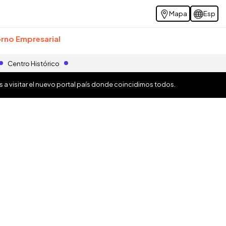
Mapa
Esp
rno Empresarial
Centro Histórico
os a visitar el nuevo portal país donde coincidimos todos.