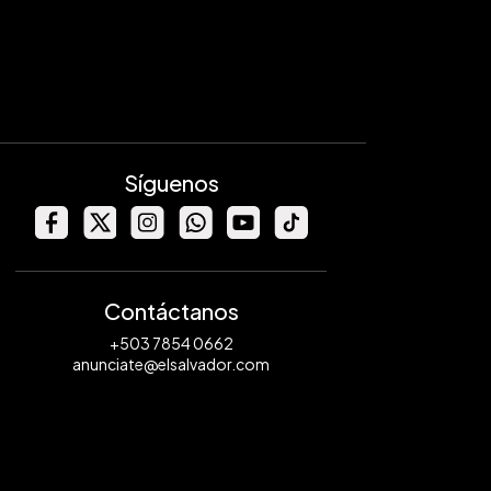
Síguenos
Contáctanos
+503 7854 0662
anunciate@elsalvador.com