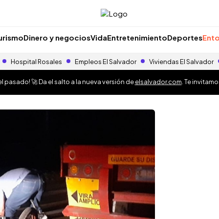
urismo
Dinero y negocios
Vida
Entretenimiento
Deportes
Ento
Hospital Rosales
Empleos El Salvador
Viviendas El Salvador
 pasado! 🚀 Da el salto a la nueva versión de
elsalvador.com
. Te invitam