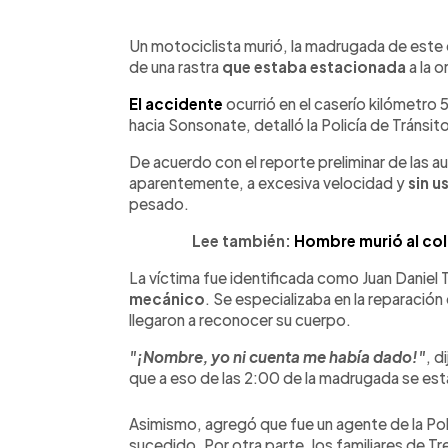
0:00
Facebook
Twitter
►
Escuchar artículo
Un motociclista murió, la madrugada de este 
de una rastra
que estaba estacionada
a la o
El accidente
ocurrió en el caserío kilómetro 
hacia Sonsonate, detalló la Policía de Tránsit
De acuerdo con el reporte preliminar de las a
aparentemente, a excesiva velocidad y
sin u
pesado.
Lee también:
Hombre murió al col
La víctima fue identificada como Juan Daniel 
mecánico
. Se especializaba en la reparació
llegaron a reconocer su cuerpo.
"¡Nombre, yo ni cuenta me había dado!"
, d
que a eso de las 2:00 de la madrugada se esta
Asimismo, agregó que fue un agente de la Pol
sucedido. Por otra parte, los familiares de Tr