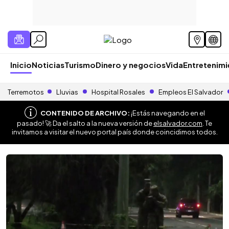
Inicio
Noticias
Turismo
Dinero y negocios
Vida
Entretenim
Terremotos
Lluvias
Hospital Rosales
Empleos El Salvador
CONTENIDO DE ARCHIVO:
¡Estás navegando en el
pasado! 🚀 Da el salto a la nueva versión de
elsalvador.com
. Te
invitamos a visitar el nuevo portal país donde coincidimos todos.