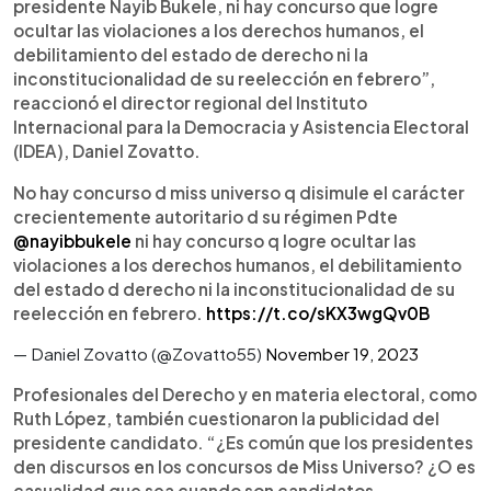
presidente Nayib Bukele, ni hay concurso que logre
ocultar las violaciones a los derechos humanos, el
debilitamiento del estado de derecho ni la
inconstitucionalidad de su reelección en febrero”,
reaccionó el director regional del Instituto
Internacional para la Democracia y Asistencia Electoral
(IDEA), Daniel Zovatto.
No hay concurso d miss universo q disimule el carácter
crecientemente autoritario d su régimen Pdte
@nayibbukele
ni hay concurso q logre ocultar las
violaciones a los derechos humanos, el debilitamiento
del estado d derecho ni la inconstitucionalidad de su
reelección en febrero.
https://t.co/sKX3wgQv0B
— Daniel Zovatto (@Zovatto55)
November 19, 2023
Profesionales del Derecho y en materia electoral, como
Ruth López, también cuestionaron la publicidad del
presidente candidato. “¿Es común que los presidentes
den discursos en los concursos de Miss Universo? ¿O es
casualidad que sea cuando son candidatos