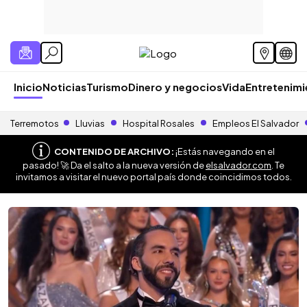
Inicio
Noticias
Turismo
Dinero y negocios
Vida
Entretenim
Terremotos
Lluvias
Hospital Rosales
Empleos El Salvador
CONTENIDO DE ARCHIVO:
¡Estás navegando en el
pasado! 🚀 Da el salto a la nueva versión de
elsalvador.com
. Te
invitamos a visitar el nuevo portal país donde coincidimos todos.