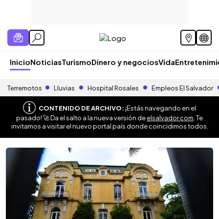
Inicio
Noticias
Turismo
Dinero y negocios
Vida
Entretenim
Terremotos
Lluvias
Hospital Rosales
Empleos El Salvador
CONTENIDO DE ARCHIVO:
¡Estás navegando en el
pasado! 🚀 Da el salto a la nueva versión de
elsalvador.com
. Te
invitamos a visitar el nuevo portal país donde coincidimos todos.