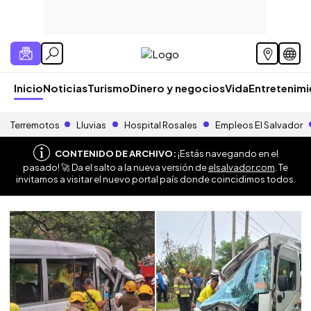
Inicio
Noticias
Turismo
Dinero y negocios
Vida
Entretenim
Terremotos
Lluvias
Hospital Rosales
Empleos El Salvador
CONTENIDO DE ARCHIVO:
¡Estás navegando en el
pasado! 🚀 Da el salto a la nueva versión de
elsalvador.com
. Te
invitamos a visitar el nuevo portal país donde coincidimos todos.