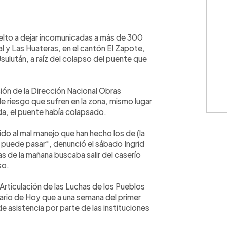
WhatsApp
Copiar link
vuelto a dejar incomunicadas a más de 300
zal y Las Huateras, en el cantón El Zapote,
sulután, a raíz del colapso del puente que
ión de la Dirección Nacional Obras
de riesgo que sufren en la zona, mismo lugar
da, el puente había colapsado.
al mal manejo que han hecho los de (la
e puede pasar", denunció el sábado Ingrid
as de la mañana buscaba salir del caserío
so.
 Articulación de las Luchas de los Pueblos
Diario de Hoy que a una semana del primer
e asistencia por parte de las instituciones