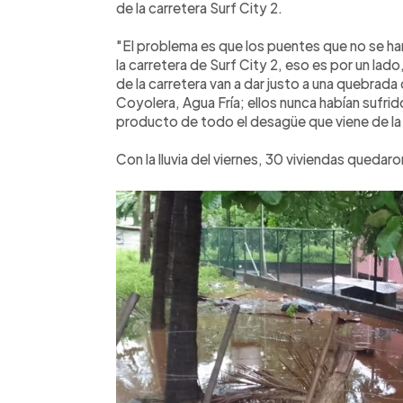
de la carretera Surf City 2.
"El problema es que los puentes que no se ha
la carretera de Surf City 2, eso es por un lad
de la carretera van a dar justo a una quebrada
Coyolera, Agua Fría; ellos nunca habían sufr
producto de todo el desagüe que viene de la z
Con la lluvia del viernes, 30 viviendas quedar