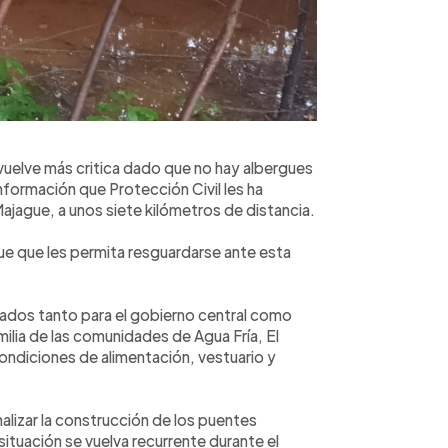
e vuelve más critica dado que no hay albergues
nformación que Protección Civil les ha
ajague, a unos siete kilómetros de distancia.
gue que les permita resguardarse ante esta
ctados tanto para el gobierno central como
amilia de las comunidades de Agua Fría, El
condiciones de alimentación, vestuario y
alizar la construcción de los puentes
 situación se vuelva recurrente durante el