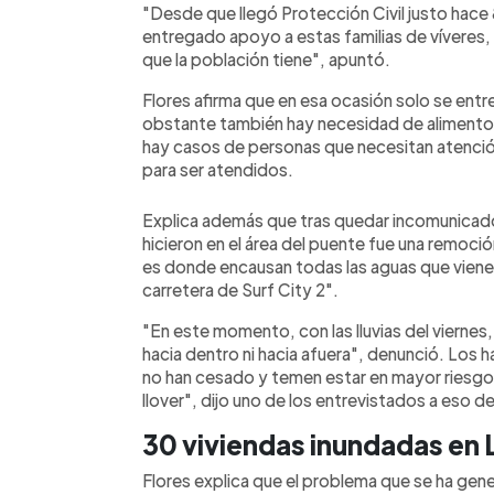
"Desde que llegó Protección Civil justo hace 8 
entregado apoyo a estas familias de víveres,
que la población tiene", apuntó.
Flores afirma que en esa ocasión solo se entre
obstante también hay necesidad de aliment
hay casos de personas que necesitan atenció
para ser atendidos.
Explica además que tras quedar incomunicados
hicieron en el área del puente fue una remoci
es donde encausan todas las aguas que vienen
carretera de Surf City 2".
"En este momento, con las lluvias del viernes
hacia dentro ni hacia afuera", denunció. Los ha
no han cesado y temen estar en mayor riesgo.
llover", dijo uno de los entrevistados a eso de 
30 viviendas inundadas en 
Flores explica que el problema que se ha gener