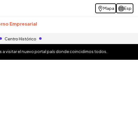
Mapa
Esp
rno Empresarial
Centro Histórico
os a visitar el nuevo portal país donde coincidimos todos.