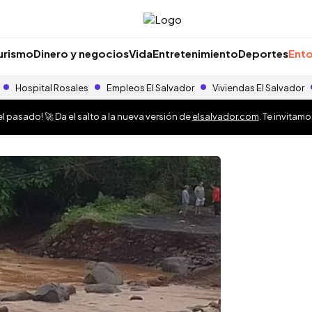
urismo
Dinero y negocios
Vida
Entretenimiento
Deportes
Ento
Hospital Rosales
Empleos El Salvador
Viviendas El Salvador
 pasado! 🚀 Da el salto a la nueva versión de
elsalvador.com
. Te invitam