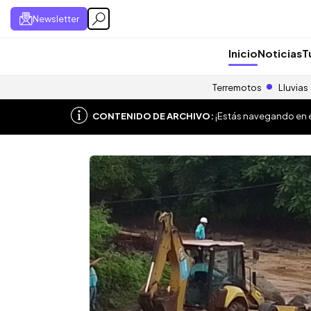
Newsletter
Inicio
Noticias
T
Terremotos
Lluvias
CONTENIDO DE ARCHIVO:
¡Estás navegando en el