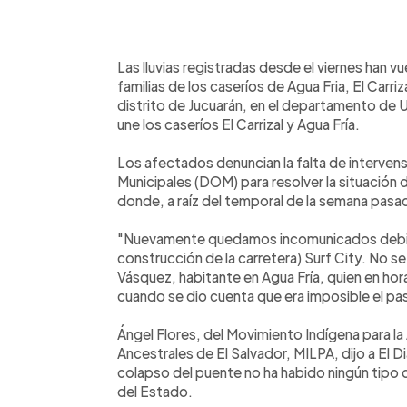
0:00
Facebook
Twitter
►
Escuchar artículo
Las lluvias registradas desde el viernes han 
familias de los caseríos de Agua Fria, El Carri
distrito de Jucuarán, en el departamento de U
une los caseríos El Carrizal y Agua Fría.
Los afectados denuncian la falta de intervens
Municipales (DOM) para resolver la situación 
donde, a raíz del temporal de la semana pasa
"Nuevamente quedamos incomunicados debido 
construcción de la carretera) Surf City. No s
Vásquez, habitante en Agua Fría, quien en hor
cuando se dio cuenta que era imposible el pa
Ángel Flores, del Movimiento Indígena para la
Ancestrales de El Salvador, MILPA, dijo a El 
colapso del puente no ha habido ningún tipo d
del Estado.