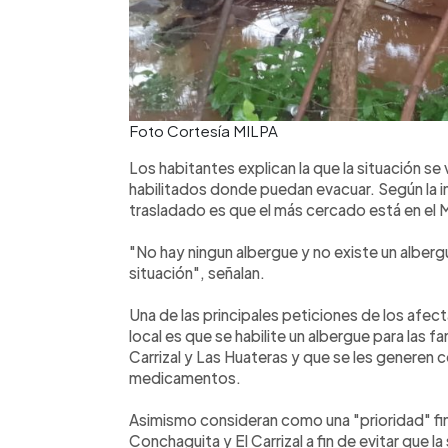
Foto Cortesía MILPA
Los habitantes explican la que la situación s
habilitados donde puedan evacuar. Según la i
trasladado es que el más cercado está en el M
"No hay ningun albergue y no existe un alber
situación", señalan.
Una de las principales peticiones de los afe
local es que se habilite un albergue para las f
Carrizal y Las Huateras y que se les generen 
medicamentos.
Asimismo consideran como una "prioridad" fin
Conchaguita y El Carrizal a fin de evitar que la