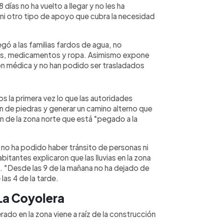
días no ha vuelto a llegar y no les ha
 ni otro tipo de apoyo que cubra la necesidad
gó a las familias fardos de agua, no
os, medicamentos y ropa. Asimismo expone
n médica y no han podido ser trasladados
 la primera vez lo que las autoridades
ón de piedras y generar un camino alterno que
 de la zona norte que está "pegado a la
, no ha podido haber tránsito de personas ni
bitantes explicaron que las lluvias en la zona
 "Desde las 9 de la mañana no ha dejado de
las 4 de la tarde.
La Coyolera
ado en la zona viene a raíz de la construcción