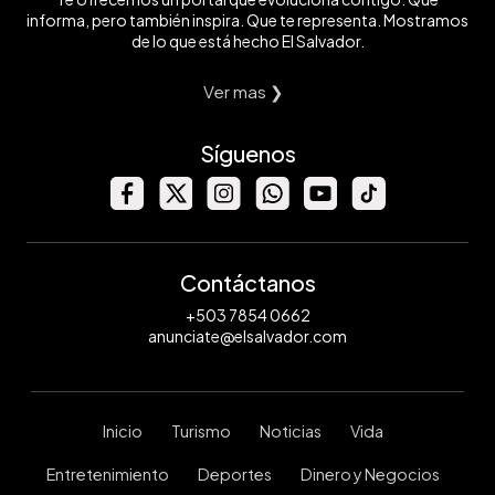
informa, pero también inspira. Que te representa. Mostramos
de lo que está hecho El Salvador.
Ver mas ❯
Síguenos
Contáctanos
+503 7854 0662
anunciate@elsalvador.com
Inicio
Turismo
Noticias
Vida
Entretenimiento
Deportes
Dinero y Negocios