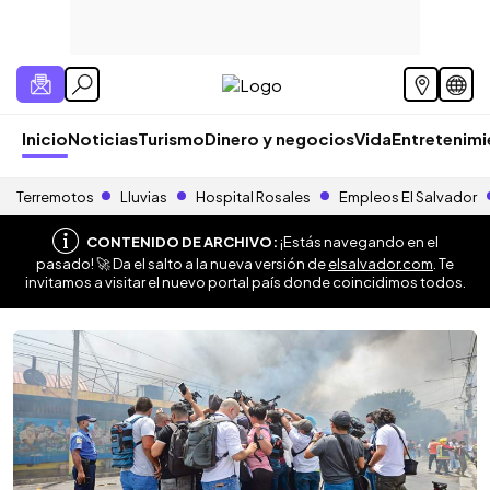
Inicio
Noticias
Turismo
Dinero y negocios
Vida
Entretenim
Terremotos
Lluvias
Hospital Rosales
Empleos El Salvador
CONTENIDO DE ARCHIVO:
¡Estás navegando en el
pasado! 🚀 Da el salto a la nueva versión de
elsalvador.com
. Te
invitamos a visitar el nuevo portal país donde coincidimos todos.