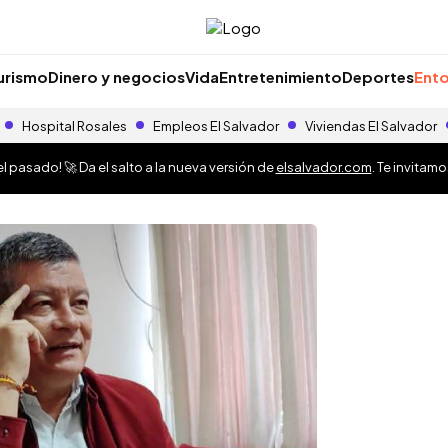
urismo
Dinero y negocios
Vida
Entretenimiento
Deportes
Ento
Hospital Rosales
Empleos El Salvador
Viviendas El Salvador
 pasado! 🚀 Da el salto a la nueva versión de
elsalvador.com
. Te invitam