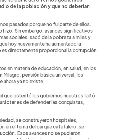
udio de la población y que no deberían
rnos pasados porque no fui parte de ellos.
o hizo. Sin embargo, avances significativos
mas sociales, sacó de la pobreza a miles y
 y que hoy nuevamente ha aumentado la
e es directamente proporcional la corrupción
os en materia de educación, en salud, en los
 Milagro, pensión básica universal, los
 ahora ya no existe.
ícil que ostentó los gobiernos nuestros faltó
arácter es de defender las conquistas,
iedad, se construyeron hospitales,
ón en el tema del parque cafetalero, se
ducción. Esos avances no se pudieron