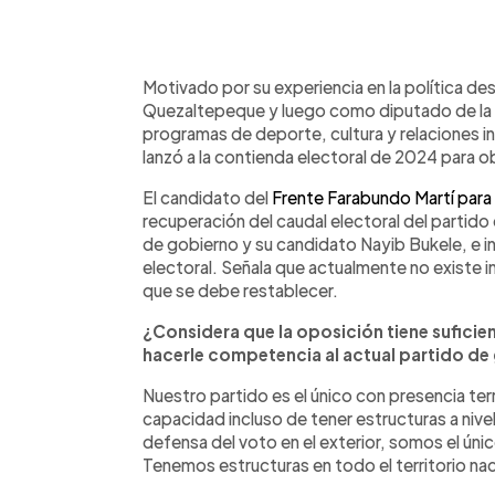
0:00
Facebook
Twitter
►
Escuchar artículo
Motivado por su experiencia en la política de
Quezaltepeque y luego como diputado de la 
programas de deporte, cultura y relaciones i
lanzó a la contienda electoral de 2024 para ob
El candidato del
Frente Farabundo Martí para 
recuperación del caudal electoral del partido
de gobierno y su candidato Nayib Bukele, e in
electoral. Señala que actualmente no existe
que se debe restablecer.
¿Considera que la oposición tiene suficie
hacerle competencia al actual partido de
Nuestro partido es el único con presencia terri
capacidad incluso de tener estructuras a nivel
defensa del voto en el exterior, somos el ún
Tenemos estructuras en todo el territorio nac