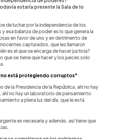
la independencia de poderes?
avía estaría presente la Sala de lo
ebe de luchar por la independencia de los
y esa balanza de poder es lo que genera la
cosas en favor de uno y en detrimento de
 inocentes capturados, que les llamaron
n es el que se encarga de hacer justicia?
lo que se tiene que hacer y los jueces solo
a.
erno está protegiendo corruptos"
de la Presidencia de la República, ahí no hay
, ahí no hay un laboratorio de pensamiento
amiento a plena luz del día, que le está
rgente es necesaria y además, así tiene que
cias.
 que se cometieron en los gobiernos