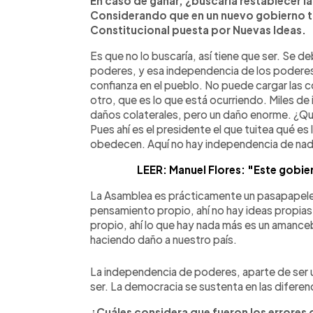
En caso de ganar, ¿buscaría restablecer 
Considerando que en un nuevo gobierno tod
Constitucional puesta por Nuevas Ideas.
Es que no lo buscaría, así tiene que ser. Se d
poderes, y esa independencia de los poderes 
confianza en el pueblo. No puede cargar las 
otro, que es lo que está ocurriendo. Miles de
daños colaterales, pero un daño enorme. ¿Quié
Pues ahí es el presidente el que tuitea qué es 
obedecen. Aquí no hay independencia de nad
LEER: Manuel Flores: "Este gobi
La Asamblea es prácticamente un pasapapeles 
pensamiento propio, ahí no hay ideas propias
propio, ahí lo que hay nada más es un amanceb
haciendo daño a nuestro país.
La independencia de poderes, aparte de ser u
ser. La democracia se sustenta en las diferen
¿Cuáles considera que fueron los errores