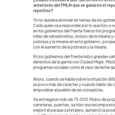
anteriores del FMLN que se ganaron el rep
repetirse?
Yo no quisiera ahondar en temas de los gobie
Cada quien va a responder por lo que hizo o n
en los gobiernos del Frente fueron los progra
miles de salvadoreños, incluso de la miseria
pobreza y la miseria en este gobierno, porqu
con el aumento de la pobreza y la miseria.
En los gobiernos del Frente hubo grandes salt
derechos de la gente con Ciudad Mujer, Misión
programas sociales como el vaso de leche que
Ahora, cuando se habla sobre la situación dif
un poco más de carácter y cuando hablo de c
empoderar al pueblo de las conquistas.
Se entregaron más de 75,000 títulos de prop
carreteras, puentes, se hizo una recomposici
mejoró el parque cafetalero, aumentó la pro