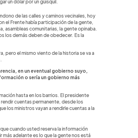
ar un dólar por un güisquil.
andono de las calles y caminos vecinales, hoy
n el Frente había participación de la gente,
a, asambleas comunitarias, la gente opinaba.
dos los demás deben de obedecer. Es la
a, pero el mismo viento de la historia se va a
.
rencia, en un eventual gobierno suyo,
nformación o sería un gobierno más
mación hasta en los barrios. El presidente
s es rendir cuentas permanente, desde los
ue los ministros vayan a rendirle cuentas a la
que cuando usted reserva la información
r más adelante es lo que la gente nos está