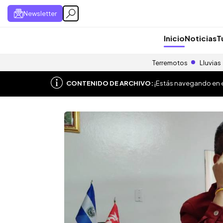
Newsletter
Inicio
Noticias
T
Terremotos
Lluvias
CONTENIDO DE ARCHIVO:
¡Estás navegando en el