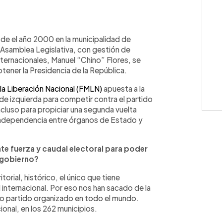
WhatsApp
Copiar link
sde el año 2000 en la municipalidad de
Asamblea Legislativa, con gestión de
nternacionales, Manuel “Chino” Flores, se
tener la Presidencia de la República.
la Liberación Nacional (FMLN)
apuesta a la
 de izquierda para competir contra el partido
cluso para propiciar una segunda vuelta
 independencia entre órganos de Estado y
nte fuerza y caudal electoral para poder
 gobierno?
torial, histórico, el único que tiene
 internacional. Por eso nos han sacado de la
ico partido organizado en todo el mundo.
ional, en los 262 municipios.