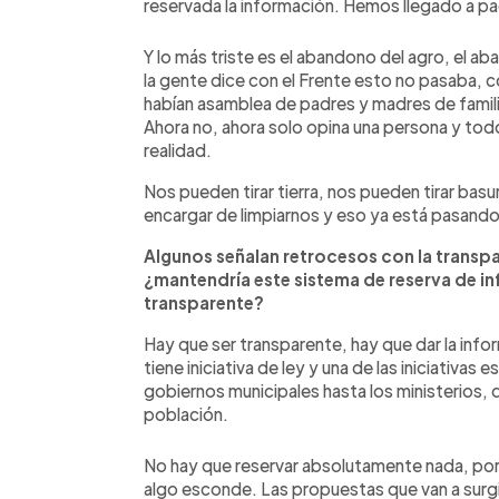
reservada la información. Hemos llegado a pag
Y lo más triste es el abandono del agro, el ab
la gente dice con el Frente esto no pasaba, co
habían asamblea de padres y madres de famili
Ahora no, ahora solo opina una persona y to
realidad.
Nos pueden tirar tierra, nos pueden tirar basur
encargar de limpiarnos y eso ya está pasando
Algunos señalan retrocesos con la transpa
¿mantendría este sistema de reserva de i
transparente?
Hay que ser transparente, hay que dar la infor
tiene iniciativa de ley y una de las iniciativa
gobiernos municipales hasta los ministerios, q
población.
No hay que reservar absolutamente nada, por
algo esconde. Las propuestas que van a surgi