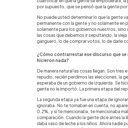
cuantificar en que la gente se empoderara, l
por supuesto, que se pensó que la gente por n
No puede usted determinar lo que la gente va
permanente con la gente y no solamente en pe
solamente para los gobiernos nuestros, sino 
las cosas que debemos ir sepultando, la vieja 
ganguero, lo de comprar votos, lo de darle c
¿Cómo contrarrestar ese discurso que se 
hicieron nada?
De manera natural las cosas llegan. Son tres
repudio, recién perdimos las elecciones, la g
esperaba de un gobierno de izquierda. Se hici
gente no le importó. La primera etapa del rep
La segunda etapa ya fue una etapa de ignoranc
ignoraba. No te tomaban en cuenta, no apare
0.2%, y si te mencionaba, te mencionaba mal.
comparación. Cuando la gente dice antes la libr
daba vaso de leche a los niños. Ahora nadie 