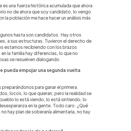
ue es una fuerza histórica acumulada que ahora
orio no de ahora que soy candidato, lo vengo
 la población me hace hacer un análisis más
algunos hasta son candidatos. Hay otros
s, a sus estructuras. Tuvieron el derecho de
ros estamos recibiendo con los brazos
 en la familia hay diferencias, lo que no
osas se resuelven dialogando.
 se pueda empujar una segunda vuelta
 preparándonos para ganar el primera.
, locos, lo que quieran; pero la realidad se
 pueblo lo está viendo, lo está sintiendo, lo
esesperanza en la gente. Todo caro. ¿Qué
 no hay plan de soberanía alimentaria, no hay