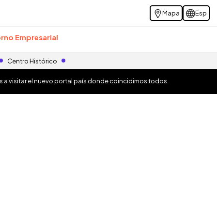
Mapa
Esp
rno Empresarial
Centro Histórico
os a visitar el nuevo portal país donde coincidimos todos.