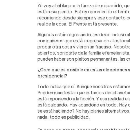
Yo voy a hablar por la fuerza de mi partido, q
está resurgiendo. Estoy recorriendo el territ
recorriendo desde siempre y ese contacto con
real de la cosa. El Frente está presente.
Algunos están regresando, es decir, incluso 
compañeros que están regresando a los locale
probar otra cosa y vieron un fracaso. Nosot
abiertos, son parte de la familia efemelenista,
pueden haber son pleitos permanentes, las c
¿Cree que es posible en estas elecciones
presidencial?
Todo indica que sí. Aunque nosotros estamos
Pueden manifestar que estamos deschavetados
está imponiendo a la ficción. Y esa realidad el
está palpando. Hay abandono en todo. Hay d
se está haciendo? No hay planes alternativos,
nada, todo es publicidad.