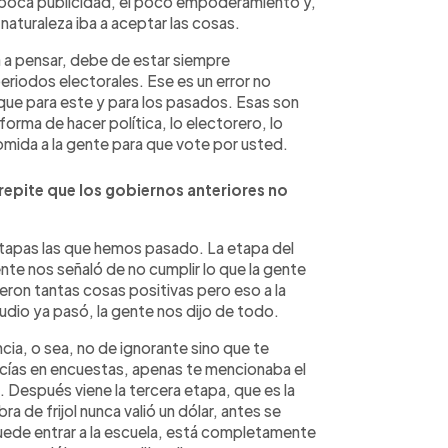
a poca publicidad, el poco empoderamiento y,
aturaleza iba a aceptar las cosas.
 a pensar, debe de estar siempre
riodos electorales. Ese es un error no
que para este y para los pasados. Esas son
forma de hacer política, lo electorero, lo
omida a la gente para que vote por usted.
repite que los gobiernos anteriores no
 etapas las que hemos pasado. La etapa del
ente nos señaló de no cumplir lo que la gente
eron tantas cosas positivas pero eso a la
udio ya pasó, la gente nos dijo de todo.
ia, o sea, no de ignorante sino que te
cías en encuestas, apenas te mencionaba el
 Después viene la tercera etapa, que es la
a de frijol nunca valió un dólar, antes se
puede entrar a la escuela, está completamente