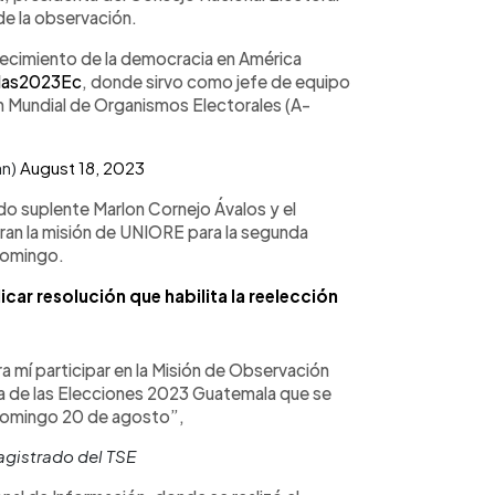
de la observación.
alecimiento de la democracia en América
das2023Ec
, donde sirvo como jefe de equipo
n Mundial de Organismos Electorales (A-
an)
August 18, 2023
ado suplente Marlon Cornejo Ávalos y el
gran la misión de UNIORE para la segunda
domingo.
icar resolución que habilita la reelección
 mí participar en la Misión de Observación
a de las Elecciones 2023 Guatemala que se
 domingo 20 de agosto”,
agistrado del TSE