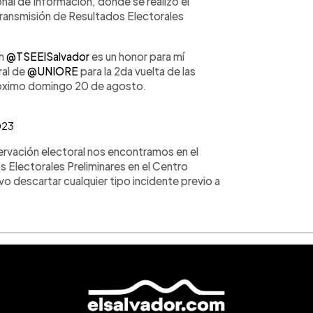
onal de Información, donde se realizó el
Transmisión de Resultados Electorales
ón
@TSEElSalvador
es un honor para mí
ral de
@UNIORE
para la 2da vuelta de las
próximo domingo 20 de agosto.
023
servación electoral nos encontramos en el
 Electorales Preliminares en el Centro
vo descartar cualquier tipo incidente previo a