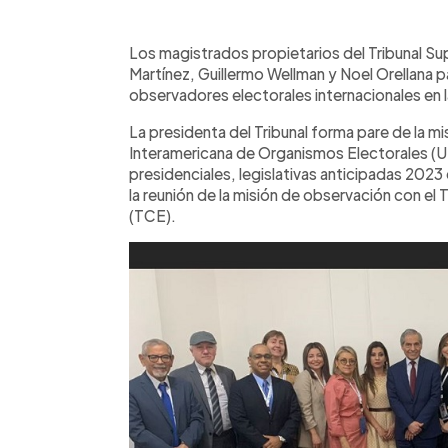
0:00
Facebook
Twitter
►
Escuchar artículo
Los magistrados propietarios del Tribunal S
Martínez, Guillermo Wellman y Noel Orellana pa
observadores electorales internacionales en
La presidenta del Tribunal forma pare de la mi
Interamericana de Organismos Electorales (U
presidenciales, legislativas anticipadas 202
la reunión de la misión de observación con el
(TCE).