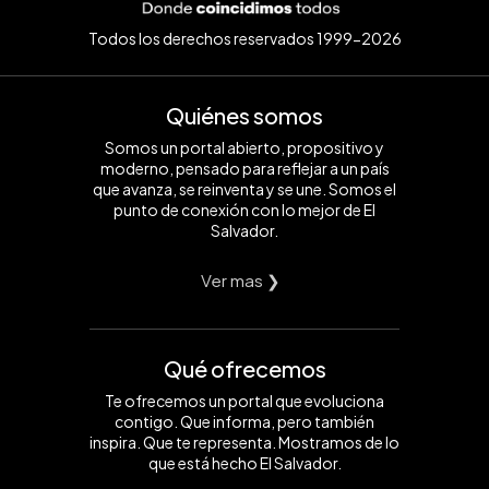
Todos los derechos reservados 1999-2026
Quiénes somos
Somos un portal abierto, propositivo y
moderno, pensado para reflejar a un país
que avanza, se reinventa y se une. Somos el
punto de conexión con lo mejor de El
Salvador.
Ver mas ❯
Qué ofrecemos
Te ofrecemos un portal que evoluciona
contigo. Que informa, pero también
inspira. Que te representa. Mostramos de lo
que está hecho El Salvador.