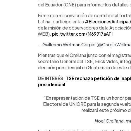
del Ecuador (CNE) para informar los detalles 
Firme con mi convicción de contribuir al fort
Latina, participo en las
#EleccionesAnticipa
de la misión de observadores de la Asociació
WEB).
pic.twitter.com/M69917aATI
— Guillermo Wellman Carpio (@CarpioWellm
Mientras que el Orellana junto con el magistr
secretario General del TSE, Erick Vides, inte
elección presidencial en Guatemala de este 
DE INTERÉS:
TSE rechaza petición de inapl
presidencial
“En representación de TSE es un honor para
Electoral de UNIORE para la segunda vuelt
realizará este próximo
Noel Orellana, m