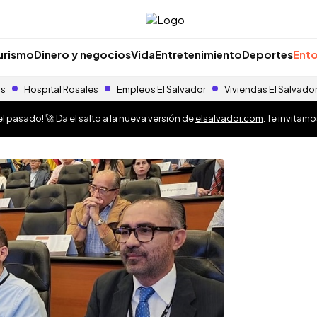
urismo
Dinero y negocios
Vida
Entretenimiento
Deportes
Ento
as
Hospital Rosales
Empleos El Salvador
Viviendas El Salvado
 pasado! 🚀 Da el salto a la nueva versión de
elsalvador.com
. Te invitam