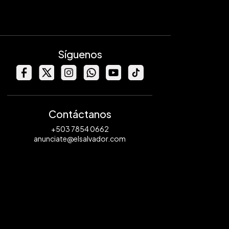
Síguenos
Contáctanos
+503 7854 0662
anunciate@elsalvador.com