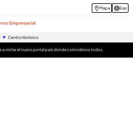
Mapa
Esp
rno Empresarial
r
Centro Histórico
os a visitar el nuevo portal país donde coincidimos todos.