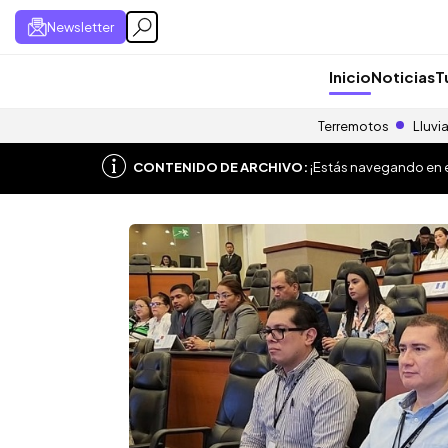
Newsletter
Inicio
Noticias
T
Terremotos
Lluvi
CONTENIDO DE ARCHIVO:
¡Estás navegando en el