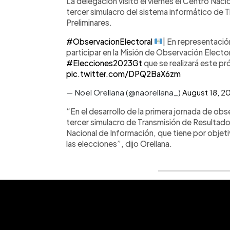
La delegación visitó el viernes el Centro Naci
tercer simulacro del sistema informático de 
Preliminares.
#ObservacionElectoral
| En representaci
participar en la Misión de Observación Electo
#Elecciones2023Gt
que se realizará este 
pic.twitter.com/DPQ2BaX6zm
— Noel Orellana (@naorellana_)
August 18, 2
“En el desarrollo de la primera jornada de ob
tercer simulacro de Transmisión de Resultados
Nacional de Información, que tiene por objeti
las elecciones”, dijo Orellana.