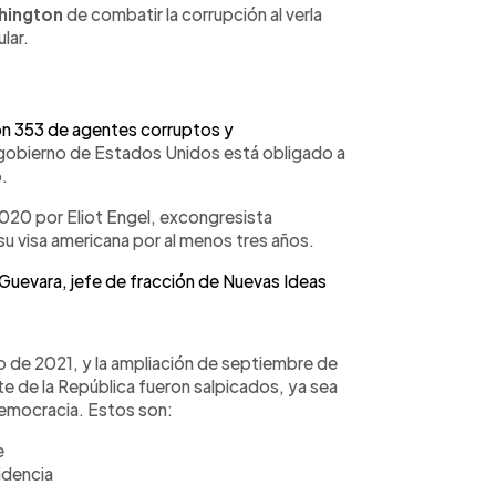
hington
de combatir la corrupción al verla
lar.
n 353 de agentes corruptos y
 gobierno de Estados Unidos está obligado a
.
2020 por Eliot Engel, excongresista
u visa americana por al menos tres años.
n Guevara, jefe de fracción de Nuevas Ideas
ulio de 2021, y la ampliación de septiembre de
te de la República fueron salpicados, ya sea
 democracia. Estos son:
e
idencia