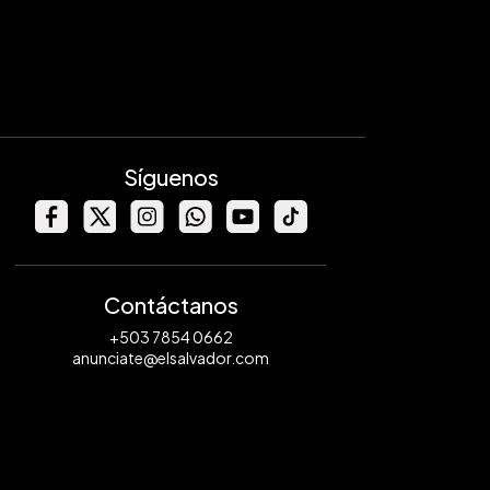
Síguenos
Contáctanos
+503 7854 0662
anunciate@elsalvador.com