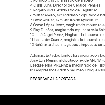
3 Rolando Castro, ministro de Trabajo
4 Osiris Luna, Director de Centros Penales
5 Rogelio Rivas, exministro de Seguridad
6 Walter Araujo, excandidato a diputado e in
7 Pablo Anliker, exmi-nistro de Agricultura
8 Óscar López Jerez, magistrado impuesto en 
9 Elsy Dueñas, magistrada impuesta en la Sala
10 José Ángel Perez, Magistrado impuesto en 
11 Luis Javier Suárez, magistrado impuesto en 
12 Nahún martínez, magistrado impuesto en la
Además, Estados Unidos ha sancionado a los 
José Luis Merino; al diputado (ex de ARENA) C
Ezequiel Milla (ARENA); al magistrado del Tri
los empresarios Adolfo Salume y Enrique Rais
REGRESAR A LA PORTADA