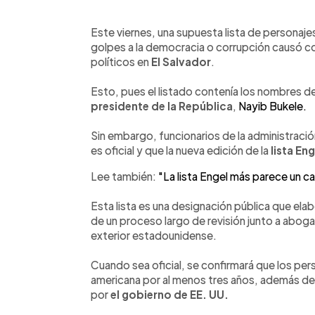
0:00
Facebook
Twitter
►
Escuchar artículo
Este viernes, una supuesta lista de personaj
golpes a la democracia o corrupción causó con
políticos en
El Salvador
.
Esto, pues el listado contenía los nombres de 
presidente de la República
,
Nayib Bukele.
Sin embargo, funcionarios de la administraci
es oficial y que la nueva edición de la
lista Eng
Lee también:
"La lista Engel más parece un c
Esta lista es una designación pública que elab
de un proceso largo de revisión junto a abogad
exterior estadounidense.
Cuando sea oficial, se confirmará que los per
americana por al menos tres años, además de 
por
el gobierno de EE. UU.