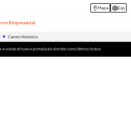
Mapa
Esp
rno Empresarial
r
Centro Histórico
os a visitar el nuevo portal país donde coincidimos todos.