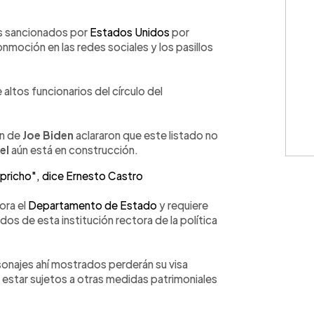
WhatsApp
Copiar link
es sancionados por
Estados Unidos
por
moción en las redes sociales y los pasillos
altos funcionarios del círculo del
ón de
Joe Biden
aclararon que este listado no
el
aún está en construcción.
apricho", dice Ernesto Castro
ora el
Departamento de Estado
y requiere
os de esta institución rectora de la política
sonajes ahí mostrados perderán su visa
estar sujetos a otras medidas patrimoniales