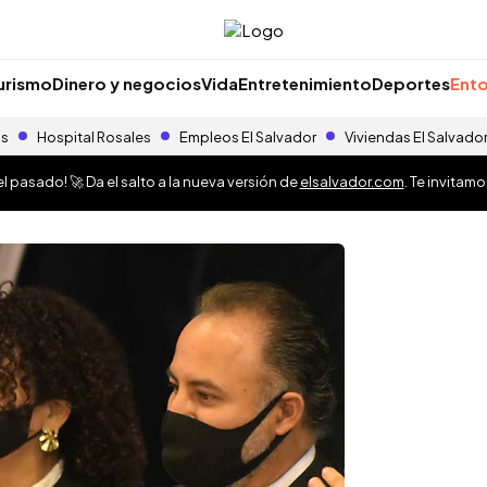
urismo
Dinero y negocios
Vida
Entretenimiento
Deportes
Ento
as
Hospital Rosales
Empleos El Salvador
Viviendas El Salvado
 pasado! 🚀 Da el salto a la nueva versión de
elsalvador.com
. Te invitam