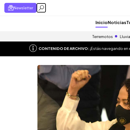
Newsletter
Inicio
Noticias
T
Terremotos
Lluvi
CONTENIDO DE ARCHIVO:
¡Estás navegando en el