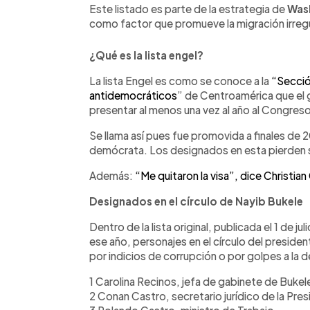
Este listado es parte de la estrategia de
Was
como factor que promueve la migración irregu
¿Qué es la lista engel?
La lista Engel es como se conoce a la
“Secció
antidemocráticos
” de Centroamérica que el
presentar al menos una vez al año al Congreso
Se llama así pues fue promovida a finales de 
demócrata. Los designados en esta pierden s
Además:
“Me quitaron la visa”, dice Christia
Designados en el círculo de Nayib Bukele
Dentro de la lista original, publicada el 1 de j
ese año, personajes en el círculo del presiden
por indicios de corrupción o por golpes a la
1 Carolina Recinos, jefa de gabinete de Bukel
2 Conan Castro, secretario jurídico de la Pres