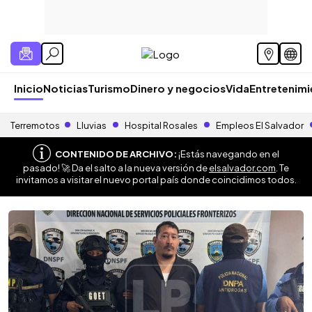
Inicio
Noticias
Turismo
Dinero y negocios
Vida
Entretenim
Terremotos
Lluvias
Hospital Rosales
Empleos El Salvador
CONTENIDO DE ARCHIVO:
¡Estás navegando en el
pasado! 🚀 Da el salto a la nueva versión de
elsalvador.com
. Te
invitamos a visitar el nuevo portal país donde coincidimos todos.