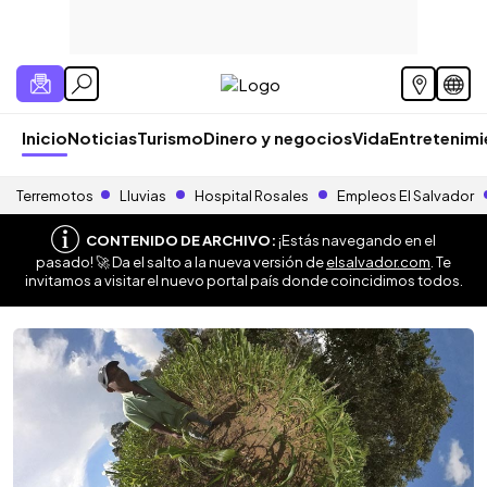
Inicio
Noticias
Turismo
Dinero y negocios
Vida
Entretenim
Terremotos
Lluvias
Hospital Rosales
Empleos El Salvador
CONTENIDO DE ARCHIVO:
¡Estás navegando en el
pasado! 🚀 Da el salto a la nueva versión de
elsalvador.com
. Te
invitamos a visitar el nuevo portal país donde coincidimos todos.