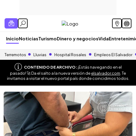
Inicio
Noticias
Turismo
Dinero y negocios
Vida
Entretenim
Terremotos
Lluvias
Hospital Rosales
Empleos El Salvador
CONTENIDO DE ARCHIVO:
¡Estás navegando en el
pasado! 🚀 Da el salto a la nueva versión de
elsalvador.com
. Te
invitamos a visitar el nuevo portal país donde coincidimos todos.