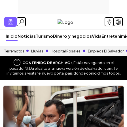
Inicio
Noticias
Turismo
Dinero y negocios
Vida
Entretenim
Terremotos
Lluvias
Hospital Rosales
Empleos El Salvador
CONTENIDO DE ARCHIVO:
¡Estás navegando en el
pasado! 🚀 Da el salto a la nueva versión de
elsalvador.com
. Te
invitamos a visitar el nuevo portal país donde coincidimos todos.