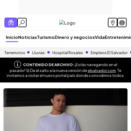
Inicio
Noticias
Turismo
Dinero y negocios
Vida
Entretenim
Terremotos
Lluvias
Hospital Rosales
Empleos El Salvador
CONTENIDO DE ARCHIVO:
¡Estás navegando en el
pasado! 🚀 Da el salto a la nueva versión de
elsalvador.com
. Te
invitamos a visitar el nuevo portal país donde coincidimos todos.