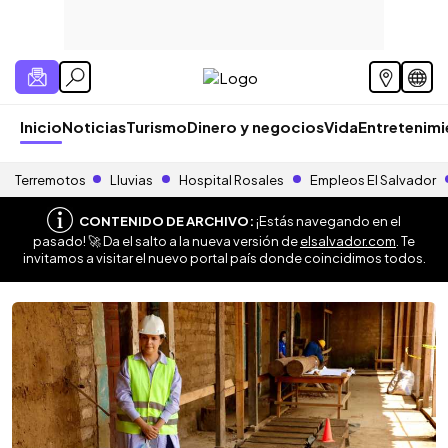
Inicio
Noticias
Turismo
Dinero y negocios
Vida
Entretenim
Terremotos
Lluvias
Hospital Rosales
Empleos El Salvador
CONTENIDO DE ARCHIVO:
¡Estás navegando en el
pasado! 🚀 Da el salto a la nueva versión de
elsalvador.com
. Te
invitamos a visitar el nuevo portal país donde coincidimos todos.