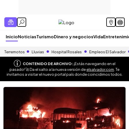
Inicio
Noticias
Turismo
Dinero y negocios
Vida
Entretenim
Terremotos
Lluvias
Hospital Rosales
Empleos El Salvador
CONTENIDO DE ARCHIVO:
¡Estás navegando en el
pasado! 🚀 Da el salto a la nueva versión de
elsalvador.com
. Te
invitamos a visitar el nuevo portal país donde coincidimos todos.