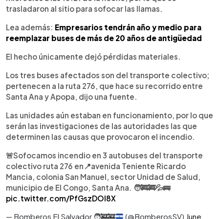
trasladaron al sitio para sofocar las llamas.
Lea además:
Empresarios tendrán año y medio para
reemplazar buses de más de 20 años de antigüedad
El hecho únicamente dejó pérdidas materiales.
Los tres buses afectados son del transporte colectivo;
pertenecen a la ruta 276, que hace su recorrido entre
Santa Ana y Apopa, dijo una fuente.
Las unidades aún estaban en funcionamiento, por lo que
serán las investigaciones de las autoridades las que
determinen las causas que provocaron el incendio.
🚨Sofocamos incendio en 3 autobuses del transporte
colectivo ruta 276 en📍avenida Teniente Ricardo
Mancia, colonia San Manuel, sector Unidad de Salud,
municipio de El Congo, Santa Ana. 🧑‍🚒🚒💦🚌
pic.twitter.com/PfGszDOl8X
— Bomberos El Salvador
🧑‍🚒
🚒
(@BomberosSV)
June