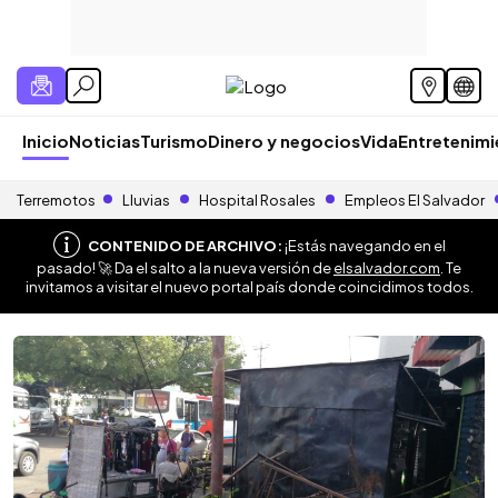
Inicio
Noticias
Turismo
Dinero y negocios
Vida
Entretenim
Terremotos
Lluvias
Hospital Rosales
Empleos El Salvador
CONTENIDO DE ARCHIVO:
¡Estás navegando en el
pasado! 🚀 Da el salto a la nueva versión de
elsalvador.com
. Te
invitamos a visitar el nuevo portal país donde coincidimos todos.