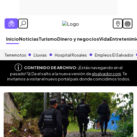
Inicio
Noticias
Turismo
Dinero y negocios
Vida
Entretenim
Terremotos
Lluvias
Hospital Rosales
Empleos El Salvador
CONTENIDO DE ARCHIVO:
¡Estás navegando en el
pasado! 🚀 Da el salto a la nueva versión de
elsalvador.com
. Te
invitamos a visitar el nuevo portal país donde coincidimos todos.