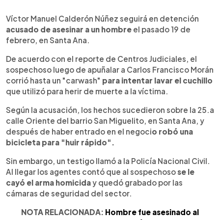
0:00
►
Escuchar artículo
Víctor Manuel Calderón Núñez seguirá en detención
acusado de asesinar a un hombre
el pasado 19 de
febrero, en Santa Ana.
De acuerdo con el reporte de Centros Judiciales, el
sospechoso luego de apuñalar a Carlos Francisco Morán
corrió hasta un "carwash"
para intentar lavar el cuchillo
que utilizó para herir de muerte a la víctima.
Según la acusación, los hechos sucedieron sobre la 25.a
calle Oriente del barrio San Miguelito, en Santa Ana, y
después de haber entrado en el negoci
o robó una
bicicleta para "huir rápido".
Sin embargo, un testigo llamó a la Policía Nacional Civil.
Al llegar los agentes contó que al sospechoso
se le
cayó el arma homicida
y quedó grabado por las
cámaras de seguridad del sector.
NOTA RELACIONADA:
Hombre fue asesinado al