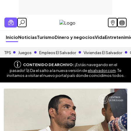
Inicio
Noticias
Turismo
Dinero y negocios
Vida
Entretenim
TPS
Juegos
Empleos El Salvador
Viviendas El Salvador
CONTENIDO DE ARCHIVO:
¡Estás navegando en el
pasado! 🚀 Da el salto a la nueva versión de
elsalvador.com
. Te
invitamos a visitar el nuevo portal país donde coincidimos todos.