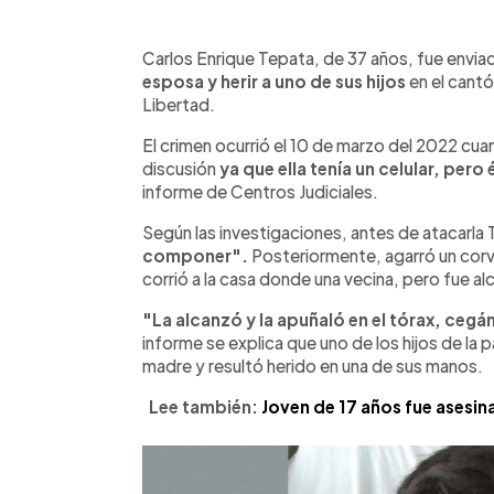
0:00
Facebook
Twitter
►
Escuchar artículo
Carlos Enrique Tepata, de 37 años, fue enviad
esposa y herir a uno de sus hijos
en el cantó
Libertad.
El crimen ocurrió el 10 de marzo del 2022 cu
discusión
ya que ella tenía un celular, pero
informe de Centros Judiciales.
Según las investigaciones, antes de atacarla T
componer".
Posteriormente, agarró un corvo 
corrió a la casa donde una vecina, pero fue a
"La alcanzó y la apuñaló en el tórax, cegá
informe se explica que uno de los hijos de la
madre y resultó herido en una de sus manos.
Lee también:
Joven de 17 años fue asesi