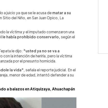
WhatsApp
Copiar link
o a juicio ya que se le acusa de
matar a su
n Sitio del Niño, en San Juan Opico, La
ando la víctima y el imputado comenzaron una
 él le había prohibido conservarlo,
según el
epata le dijo:
"usted ya no se va a
con la intención de herirla, pero la víctima
lcanzada por el presunto homicida.
ndole la vida"
, señala el reporte judicial. En el
 pareja, menor de edad, intentó defender a su
nado a balazos en Atiquizaya, Ahuachapán