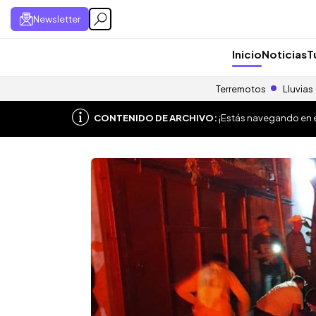
Newsletter
Inicio
Noticias
T
Terremotos
Lluvias
CONTENIDO DE ARCHIVO:
¡Estás navegando en el