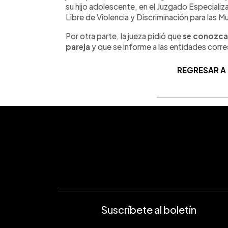
su hijo adolescente, en el Juzgado Especializ
Libre de Violencia y Discriminación para las M
Por otra parte, la jueza pidió que
se conozca e
pareja
y que se informe a las entidades corr
REGRESAR A
Suscríbete al boletín