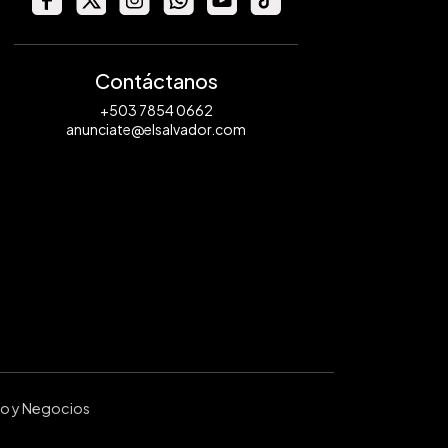
Contáctanos
+503 7854 0662
anunciate@elsalvador.com
ro y Negocios