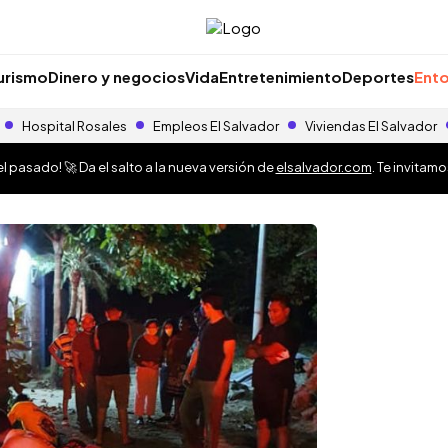
urismo
Dinero y negocios
Vida
Entretenimiento
Deportes
Ento
Hospital Rosales
Empleos El Salvador
Viviendas El Salvador
 pasado! 🚀 Da el salto a la nueva versión de
elsalvador.com
. Te invitam