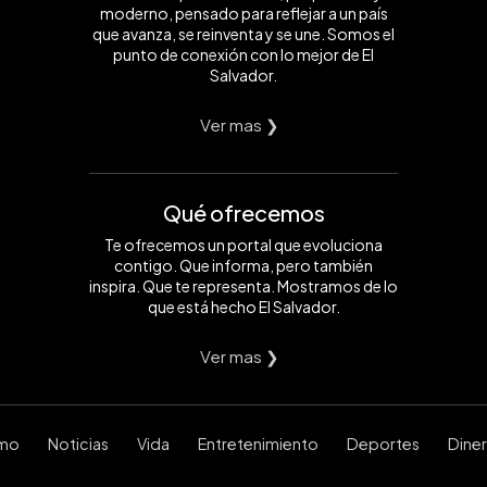
moderno, pensado para reflejar a un país
que avanza, se reinventa y se une. Somos el
punto de conexión con lo mejor de El
Salvador.
Ver mas ❯
Qué ofrecemos
Te ofrecemos un portal que evoluciona
contigo. Que informa, pero también
inspira. Que te representa. Mostramos de lo
que está hecho El Salvador.
Ver mas ❯
smo
Noticias
Vida
Entretenimiento
Deportes
Dine