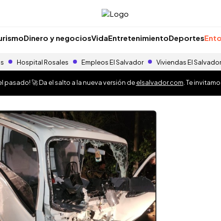
urismo
Dinero y negocios
Vida
Entretenimiento
Deportes
Ento
as
Hospital Rosales
Empleos El Salvador
Viviendas El Salvado
 pasado! 🚀 Da el salto a la nueva versión de
elsalvador.com
. Te invitam