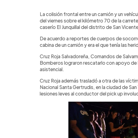
0:00
Facebook
Twitter
►
Escuchar artículo
La colisión frontal entre un camión y un vehíc
del viernes sobre el kilómetro 70 de la carret
caserío El Junquillal del distrito de San Vicent
De acuerdo a reportes de cuerpos de socorro
cabina de un camión y era el que tenía las her
Cruz Roja Salvadoreña, Comandos de Salvame
Bomberos lograron rescatarlo con apoyo de he
asistencial.
Cruz Roja además trasladó a otra de las víct
Nacional Santa Gertrudis, en la ciudad de San 
lesiones leves al conductor del pick up involu