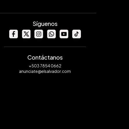
Síguenos
Contáctanos
+503 7854 0662
anunciate@elsalvador.com