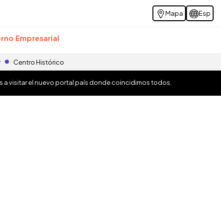
Mapa
Esp
rno Empresarial
r
Centro Histórico
os a visitar el nuevo portal país donde coincidimos todos.