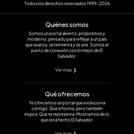
Todos los derechos reservados 1999-2026
Quiénes somos
Somos un portal abierto, propositivo y
moderno, pensado para reflejar a un país
que avanza, se reinventa y se une. Somos el
punto de conexión con lo mejor de El
Salvador.
Ver mas ❯
Qué ofrecemos
Te ofrecemos un portal que evoluciona
contigo. Que informa, pero también
inspira. Que te representa. Mostramos de lo
que está hecho El Salvador.
Ver mas ❯