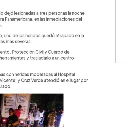
WhatsApp
Copiar link
ulo dejó lesionadas a tres personas la noche
era Panamericana, en las inmediaciones del
e.
, uno de los heridos quedó atrapado en la
idas más severas.
nto, Protección Civil y Cuerpo de
rramientas y trasladarlo a un centro
imas con heridas moderadas al Hospital
Vicente; y Cruz Verde atendió en el lugar por
crado.