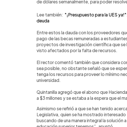
de dólares semanalmente, para poder resolver
Lee también:
"¡Presupuesto para la UES ya!"
deuda
Entre estos la dauda con los proveedores que 
pago de las becas remuneradas a estudiantes
proyectos de investigación científica que se
visto afectados por la falta de recursos.
El rector comentó también que considera co
sea posible, no obstante señaló que se espera
tenga los recursos para proveer lo mínimo nec
universidad.
Quintanilla agregó que el abono que Hacienda
a $3 millones y se estaba a la espera que el 
Asimismo se refirió a que se han tenido acer
Legislativa, quien se ha mostrado interesad
buscando de una manera integral la solución 
educación superior tenemos”, apuntó.