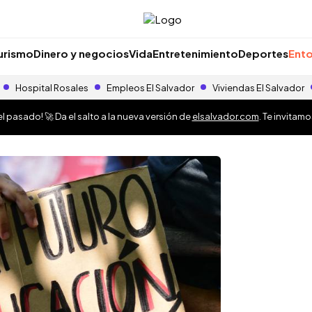
urismo
Dinero y negocios
Vida
Entretenimiento
Deportes
Ento
Hospital Rosales
Empleos El Salvador
Viviendas El Salvador
 pasado! 🚀 Da el salto a la nueva versión de
elsalvador.com
. Te invitam