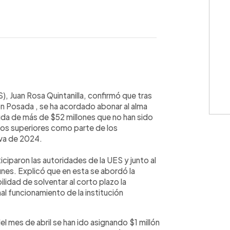
WhatsApp
Copiar link
S), Juan Rosa Quintanilla, confirmó que tras
on Posada , se ha acordado abonar al alma
euda de más de $52 millones que no han sido
ios superiores como parte de los
 va de 2024.
ticiparon las autoridades de la UES y junto al
lunes. Explicó que en esta se abordó la
bilidad de solventar al corto plazo la
l funcionamiento de la institución
el mes de abril se han ido asignando $1 millón