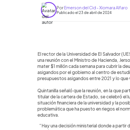
Por
Emerson del Cid - Xiomara Alfaro
Publicado el 23 de abril de 2024
0:00
Facebook
Twitter
►
Escuchar artículo
El rector de la Universidad de El Salvador (UE
una reunión con el Ministro de Hacienda, Jers
mater $1 millón cada semana para cubrir la d
asigandos por el gobierno al centro de estud
presupuestos asigandos entre 2021 y lo que
Quintanilla señaló que la reunión, en la que par
titular de la cartera de Estado, se celebró el 
situación financiera de la universidad y la posi
problemática que ha puesto en riegos el norma
educativa.
“Hay una decisión ministerial donde a partir d