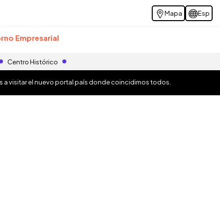
Mapa
Esp
rno Empresarial
Centro Histórico
os a visitar el nuevo portal país donde coincidimos todos.