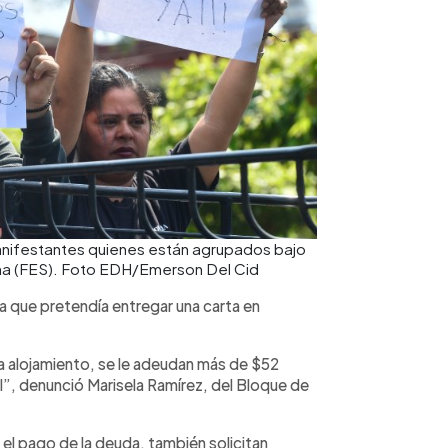
manifestantes quienes están agrupados bajo
eña (FES). Foto EDH/Emerson Del Cid
a que pretendía entregar una carta en
ra alojamiento, se le adeudan más de $52
l”, denunció Marisela Ramírez, del Bloque de
 el pago de la deuda, también solicitan