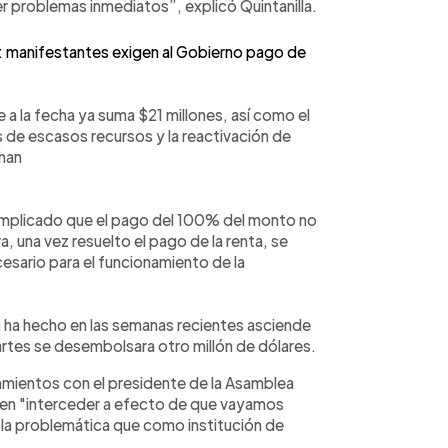
 problemas inmediatos”, explicó Quintanilla.
: manifestantes exigen al Gobierno pago de
a la fecha ya suma $21 millones, así como el
 de escasos recursos y la reactivación de
 han
mplicado que el pago del 100% del monto no
, una vez resuelto el pago de la renta, se
esario para el funcionamiento de la
 ha hecho en las semanas recientes asciende
martes se desembolsara otro millón de dólares.
camientos con el presidente de la Asamblea
o en "interceder a efecto de que vayamos
a la problemática que como institución de