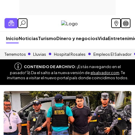
Inicio
Noticias
Turismo
Dinero y negocios
Vida
Entretenim
Terremotos
Lluvias
Hospital Rosales
Empleos El Salvador
CONTENIDO DE ARCHIVO:
¡Estás navegando en el
pasado! 🚀 Da el salto a la nueva versión de
elsalvador.com
. Te
invitamos a visitar el nuevo portal país donde coincidimos todos.