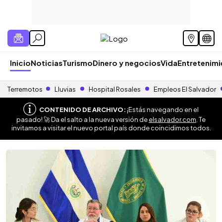
Inicio
Noticias
Turismo
Dinero y negocios
Vida
Entretenim
Terremotos
Lluvias
Hospital Rosales
Empleos El Salvador
CONTENIDO DE ARCHIVO:
¡Estás navegando en el
pasado! 🚀 Da el salto a la nueva versión de
elsalvador.com
. Te
invitamos a visitar el nuevo portal país donde coincidimos todos.