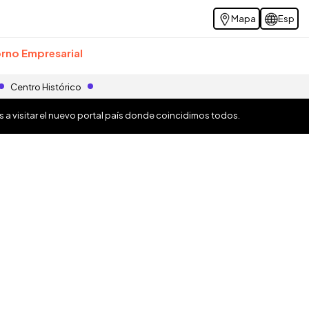
Mapa
Esp
rno Empresarial
Centro Histórico
os a visitar el nuevo portal país donde coincidimos todos.