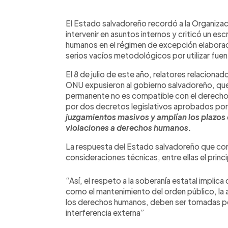
0:00
Facebook
Twitter
►
Escuchar artículo
El Estado salvadoreño recordó a la Organiza
intervenir en asuntos internos y criticó un es
humanos en el régimen de excepción elaborad
serios vacíos metodológicos por utilizar fue
El 8 de julio de este año, relatores relaciona
ONU expusieron al gobierno salvadoreño, qu
permanente no es compatible con el derecho 
por dos decretos legislativos aprobados por
juzgamientos masivos y amplían los plazos 
violaciones a derechos humanos.
La respuesta del Estado salvadoreño que cons
consideraciones técnicas, entre ellas el princi
“Así, el respeto a la soberanía estatal implic
como el mantenimiento del orden público, la a
los derechos humanos, deben ser tomadas por
interferencia externa”