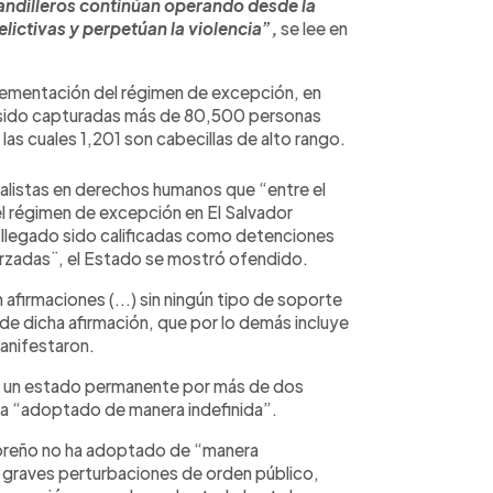
pandilleros continúan operando desde la
lictivas y perpetúan la violencia”,
se lee en
mplementación del régimen de excepción, en
 sido capturadas más de 80,500 personas
 las cuales 1,201 son cabecillas de alto rango.
ialistas en derechos humanos que “entre el
l régimen de excepción en El Salvador
 llegado sido calificadas como detenciones
forzadas¨, el Estado se mostró ofendido.
 afirmaciones (...) sin ningún tipo de soporte
 de dicha afirmación, que por lo demás incluye
anifestaron.
 un estado permanente por más de dos
ya “adoptado de manera indefinida”.
doreño no ha adoptado de “manera
 graves perturbaciones de orden público,