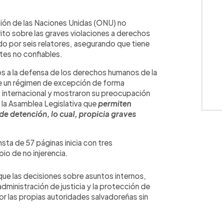
WhatsApp
Copiar link
ción de las Naciones Unidas (ONU) no
crito sobre las graves violaciones a derechos
o por seis relatores, asegurando que tiene
ntes no confiables.
dos a la defensa de los derechos humanos de la
e un régimen de excepción de forma
internacional y mostraron su preocupación
 la Asamblea Legislativa que
permiten
de detención, lo cual, propicia graves
ta de 57 páginas inicia con tres
pio de no injerencia.
a que las decisiones sobre asuntos internos,
dministración de justicia y la protección de
 las propias autoridades salvadoreñas sin