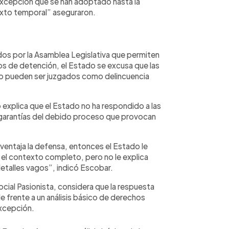
xcepción que se han adoptado hasta la
texto temporal” aseguraron.
dos por la Asamblea Legislativa que permiten
os de detención, el Estado se excusa que las
 no pueden ser juzgados como delincuencia
o explica que el Estado no ha respondido a las
 garantías del debido proceso que provocan
ventaja la defensa, entonces el Estado le
 el contexto completo, pero no le explica
 detalles vagos”, indicó Escobar.
cial Pasionista, considera que la respuesta
e frente a un análisis básico de derechos
excepción.