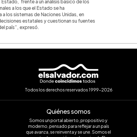
l Estado, frente a un análisis básico de los
ales a los que el Estado se ha
 a los sistemas de Naciones Unidas, en
 decisiones estatales y cuestionan su fuentes
del país”, expresó.
Todos los derechos reservados 1999-2026
Quiénes somos
Somos un portal abierto, propositivo y
moderno, pensado para reflejar a un país
que avanza, se reinventa y se une. Somos el