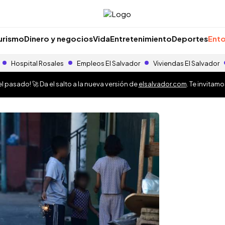
urismo
Dinero y negocios
Vida
Entretenimiento
Deportes
Ento
Hospital Rosales
Empleos El Salvador
Viviendas El Salvador
 pasado! 🚀 Da el salto a la nueva versión de
elsalvador.com
. Te invitam