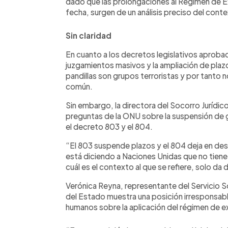
dado que las prolongaciones al Régimen de E
fecha, surgen de un análisis preciso del con
Sin claridad
En cuanto a los decretos legislativos aproba
juzgamientos masivos y la ampliación de plaz
pandillas son grupos terroristas y por tanto
común.
Sin embargo, la directora del Socorro Jurídic
preguntas de la ONU sobre la suspensión de
el decreto 803 y el 804.
“El 803 suspende plazos y el 804 deja en des
está diciendo a Naciones Unidas que no tiene
cuál es el contexto al que se refiere, solo da
Verónica Reyna, representante del Servicio So
del Estado muestra una posición irresponsabl
humanos sobre la aplicación del régimen de 