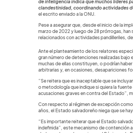
de inteligencia indica que muchos líderes 
clandestinidad, coordinando actividades de
el escrito enviado a la ONU.
Pese a asegurar que, desde el inicio de la i
marzo de 2022 y luego de 28 prórrogas, han
relacionados con actividades pandilleriles, de
Ante el planteamiento de los relatores espec
gran número de detenciones realizadas bajo e
muchas de ellas constituyen, o podrían haber
arbitrarias y, en ocasiones, desapariciones 
“Se reitera que es inaceptable que se incluyan
o metodología que indique si quiera la fuente
acusaciones graves en contra del Estado”, m
Con respecto al régimen de excepción como
años, el Estado salvadoreño niega que se ha
“Es importante reiterar que el Estado salva
indefinida”, este mecanismo de contención a