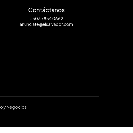
Contáctanos
+503 7854 0662
anunciate@elsalvador.com
ro y Negocios