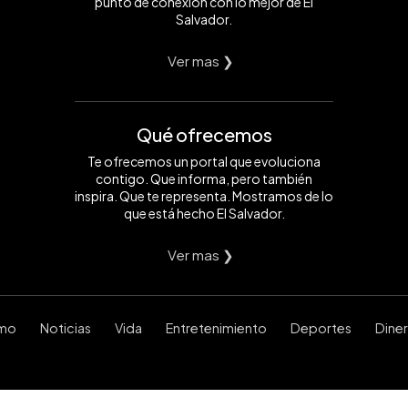
punto de conexión con lo mejor de El
Salvador.
Ver mas ❯
Qué ofrecemos
Te ofrecemos un portal que evoluciona
contigo. Que informa, pero también
inspira. Que te representa. Mostramos de lo
que está hecho El Salvador.
Ver mas ❯
smo
Noticias
Vida
Entretenimiento
Deportes
Dine