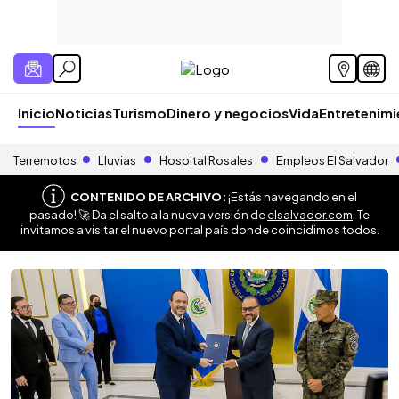
Inicio
Noticias
Turismo
Dinero y negocios
Vida
Entretenim
Terremotos
Lluvias
Hospital Rosales
Empleos El Salvador
CONTENIDO DE ARCHIVO:
¡Estás navegando en el
pasado! 🚀 Da el salto a la nueva versión de
elsalvador.com
. Te
invitamos a visitar el nuevo portal país donde coincidimos todos.