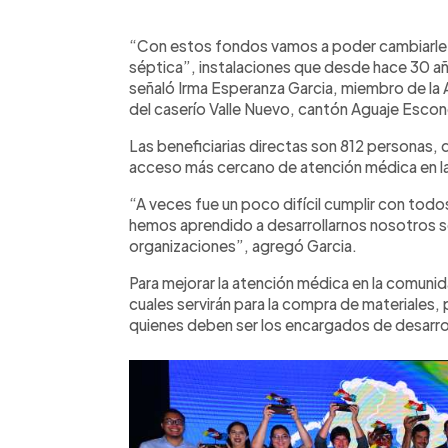
0:00
Facebook
Twitter
►
Escuchar artículo
“Con estos fondos vamos a poder cambiarle el
séptica”, instalaciones que desde hace 30 añ
señaló Irma Esperanza Garcia, miembro de la
del caserío Valle Nuevo, cantón Aguaje Esco
Las beneficiarias directas son 812 personas, 
acceso más cercano de atención médica en 
“A veces fue un poco difícil cumplir con todos
hemos aprendido a desarrollarnos nosotros s
organizaciones”, agregó Garcia.
Para mejorar la atención médica en la comuni
cuales servirán para la compra de materiales
quienes deben ser los encargados de desarrol