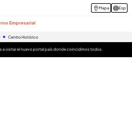
Mapa
Esp
rno Empresarial
r
Centro Histórico
os a visitar el nuevo portal país donde coincidimos todos.