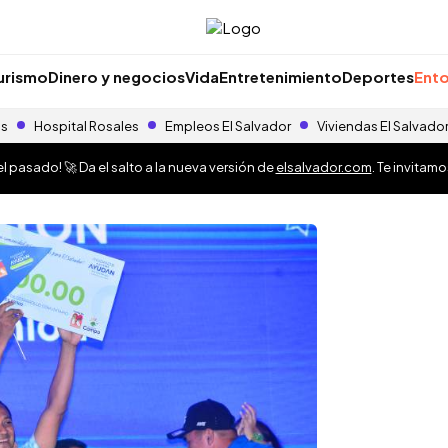
urismo
Dinero y negocios
Vida
Entretenimiento
Deportes
Ento
as
Hospital Rosales
Empleos El Salvador
Viviendas El Salvado
 pasado! 🚀 Da el salto a la nueva versión de
elsalvador.com
. Te invitam