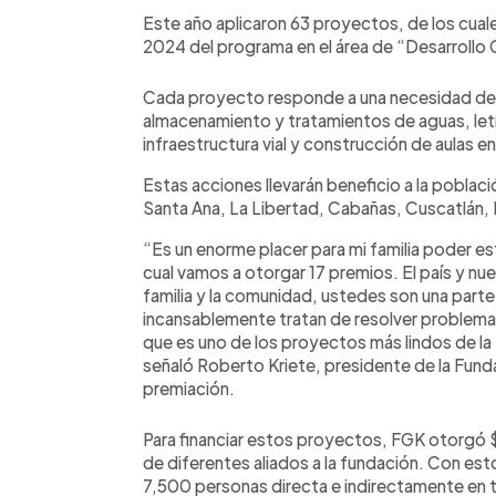
Este año aplicaron 63 proyectos, de los cuale
2024 del programa en el área de “Desarrollo
Cada proyecto responde a una necesidad de
almacenamiento y tratamientos de aguas, let
infraestructura vial y construcción de aulas 
Estas acciones llevarán beneficio a la pobla
Santa Ana, La Libertad, Cabañas, Cuscatlán, 
“Es un enorme placer para mi familia poder est
cual vamos a otorgar 17 premios. El país y nue
familia y la comunidad, ustedes son una part
incansablemente tratan de resolver problema
que es uno de los proyectos más lindos de la 
señaló Roberto Kriete, presidente de la Funda
premiación.
Para financiar estos proyectos, FGK otorg
de diferentes aliados a la fundación. Con est
7,500 personas directa e indirectamente en t