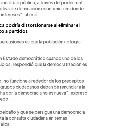
ucionalidad pública, a través del poder real
ctiva de dominación económica en donde
s intereses”, afirmó.
a podría distorsionarse al eliminar el
to a partidos
percusiones es que la población no logra
 un Estado democrático cuando uno de los
ncipios, respondió que la democratización es
o, no funcione alrededor de los preceptos
 grupos ciudadanos deban de renunciar a la
ucha por la democracia no es nueva”, expresó
edo.
n peldaño y que se persigue una democracia
ita la consulta ciudadana en temas
álica.