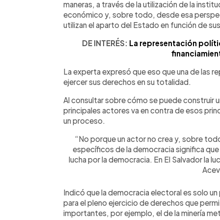
maneras, a través de la utilización de la instit
económico y, sobre todo, desde esa perspe
utilizan el aparto del Estado en función de su
DE INTERÉS:
La representación polític
financiamien
La experta expresó que eso que una de las re
ejercer sus derechos en su totalidad.
Al consultar sobre cómo se puede construir
principales actores va en contra de esos pri
un proceso.
“No porque un actor no crea y, sobre tod
específicos de la democracia significa que
lucha por la democracia. En El Salvador la l
Acev
Indicó que la democracia electoral es solo u
para el pleno ejercicio de derechos que perm
importantes, por ejemplo, el de la minería met