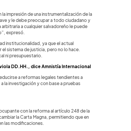
la impresión de una instrumentalización de la
rave y le debe preocupar a todo ciudadano y
arbitraria a cualquier salvadoreño le puede
ro”, expresó.
ad institucionalidad, ya que el actual
 el sistema de justicia, pero no lo hace.
cal ni presupuestario.
viola DD.HH., dice Amnistía Internacional
reducirse a reformas legales tendientes a
o a la investigación y con base a pruebas
eocupante con la reforma al artículo 248 de la
ambiar la Carta Magna, permitiendo que en
en las modificaciones.