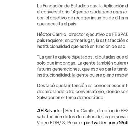
Facebook
Twitter
►
Escuchar artículo
La Fundación de Estudios para la Aplicación 
el conversatorio
"Agenda ciudadana para la
con el objetivo de recoger insumos de difere
que necesita el país.
Héctor Carrillo, director ejecutivo de FESPA
país requiere, en primer lugar, la satisfacció
institucionalidad que esté en función de eso.
“La gente quiere diputados, diputadas que de
solo que impongan. La gente también quiere 
futuras generaciones, que eso es parte tamb
institucionalidad; la gente quiere pleno respet
Destacó que la intención es conocer esos inte
desarrollando otro conversatorio, donde se ex
Salvador en el tema democrático.
#ElSalvador
| Héctor Carrillo, director de F
satisfacción de los derechos de las personas 
Video EDH/ S. Peñate.
pic.twitter.com/N5