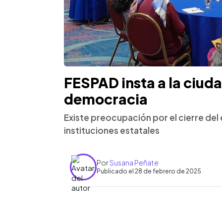
FESPAD insta a la ciuda
democracia
Existe preocupación por el cierre del 
instituciones estatales
Por
Susana Peñate
Publicado el 28 de febrero de 2025
0:00