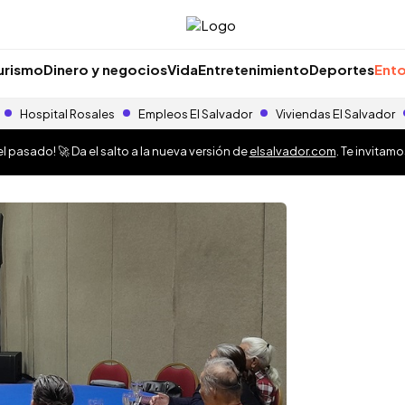
urismo
Dinero y negocios
Vida
Entretenimiento
Deportes
Ento
Hospital Rosales
Empleos El Salvador
Viviendas El Salvador
 pasado! 🚀 Da el salto a la nueva versión de
elsalvador.com
. Te invitam