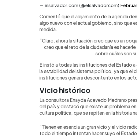
— elsalvador.com (@elsalvadorcom)
Februar
Comentó que el alejamiento de la agenda dem
algo nuevo con el actual gobierno, sino que 
medida.
“Claro, ahora la situación creo que es un poq
creo que el reto de la ciudadanía es hacerle 
sobre cuáles son s
E instó a todas las instituciones del Estado a
la estabilidad del sistema político, ya que el 
instituciones genera descontento en los acto
Vicio histórico
La consultora Enayda Acevedo Medrano prese
del país y destacó que existe un problema en e
cultura política, que se repiten en la historia n
“Tienen en esencia un gran vicio y el vicio r
todo el tiempo intentan hacer suyo el Estado 