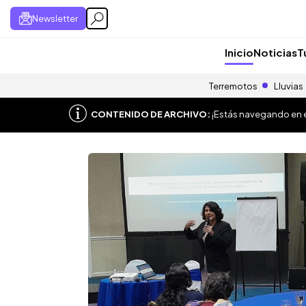
Newsletter
Inicio
Noticias
T
Terremotos
Lluvias
CONTENIDO DE ARCHIVO:
¡Estás navegando en el