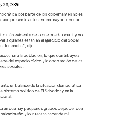
y 28, 2025
ocrática por parte de los gobernantes no es
estuvo presente antes en una mayor o menor
uito más evidente de lo que pueda ocurrir y yo
ver a quienes están en el ejercicio del poder
us demandas”, dijo.
 escuchar a la población, lo que contribuye a
cierre del espacio cívico y la cooptación de las
res sociales.
ntó un balance de la situación democrática
l sistema político de El Salvador y en la
acional.
adica en que hay pequeños grupos de poder que
salvadoreño y lo intentan hacer de mil