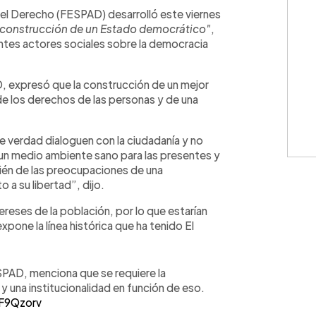
WhatsApp
Copiar link
del Derecho (FESPAD) desarrolló este viernes
 construcción de un Estado democrático"
,
ntes actores sociales sobre la democracia
D, expresó que la construcción de un mejor
n de los derechos de las personas y de una
 verdad dialoguen con la ciudadanía y no
un medio ambiente sano para las presentes y
ién de las preocupaciones de una
o a su libertad”, dijo.
reses de la población, por lo que estarían
pone la línea histórica que ha tenido El
ESPAD, menciona que se requiere la
y una institucionalidad en función de eso.
4F9Qzorv