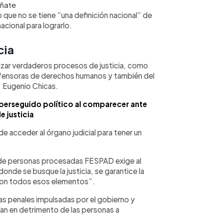
eñate
 que no se tiene “una definición nacional” de
cional para lograrlo.
cia
tizar verdaderos procesos de justicia, como
fensoras de derechos humanos y también del
, Eugenio Chicas.
perseguido político al comparecer ante
e justicia
e acceder al órgano judicial para tener un
s de personas procesadas FESPAD exige al
onde se busque la justicia, se garantice la
 con todos esos elementos”.
mas penales impulsadas por el gobierno y
ían en detrimento de las personas a