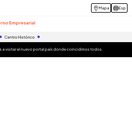
Mapa
Esp
rno Empresarial
Centro Histórico
os a visitar el nuevo portal país donde coincidimos todos.