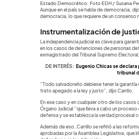
Estado Democrático. Foto EDH / Susana P
Aunque en el país se habla de democracia, dijo
democracia, lo que requiere de un consenso na
Instrumentalización de justi
La independencia judicial es clave para garan
en los casos de detenciones de personas de
exmagistrado del Tribunal Supremo Electoral
DE INTERÉS:
Eugenio Chicas se declara 
tribunal d
“Todo salvadoreño debiese tener la garantía d
trato apegado a la ley y justo”, dijo Carrilo.
En ese caso y en cualquier otro de los caso
Órgano Judicial “que lleva a cabo un proceso d
defensa y se establezca la verdad procesal
Además de eso, Carrillo se refirió a las refor
aprobadas por la Asamblea Legislativa, que ir