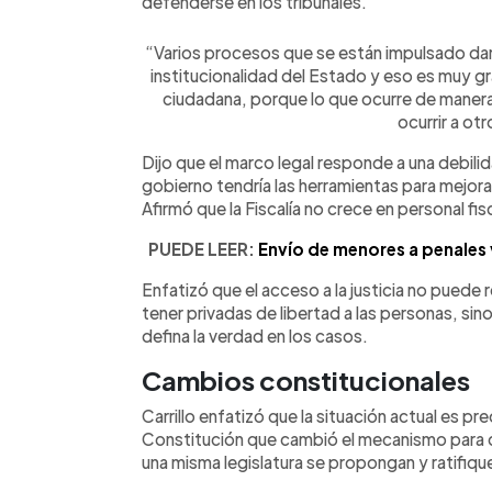
defenderse en los tribunales.
“Varios procesos que se están impulsado dan 
institucionalidad del Estado y eso es muy g
ciudadana, porque lo que ocurre de manera 
ocurrir a ot
Dijo que el marco legal responde a una debilid
gobierno tendría las herramientas para mejorar
Afirmó que la Fiscalía no crece en personal fis
PUEDE LEER:
Envío de menores a penales 
Enfatizó que el acceso a la justicia no puede 
tener privadas de libertad a las personas, sin
defina la verdad en los casos.
Cambios constitucionales
Carrillo enfatizó que la situación actual es pr
Constitución que cambió el mecanismo para c
una misma legislatura se propongan y ratifiqu