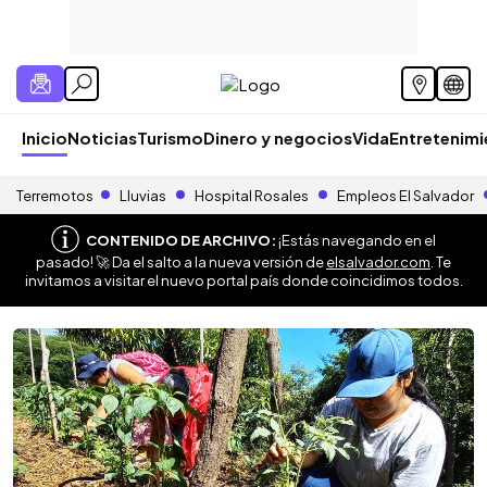
Inicio
Noticias
Turismo
Dinero y negocios
Vida
Entretenim
Terremotos
Lluvias
Hospital Rosales
Empleos El Salvador
CONTENIDO DE ARCHIVO:
¡Estás navegando en el
pasado! 🚀 Da el salto a la nueva versión de
elsalvador.com
. Te
invitamos a visitar el nuevo portal país donde coincidimos todos.