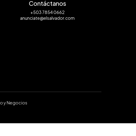
Contáctanos
+503 7854 0662
anunciate@elsalvador.com
ro y Negocios