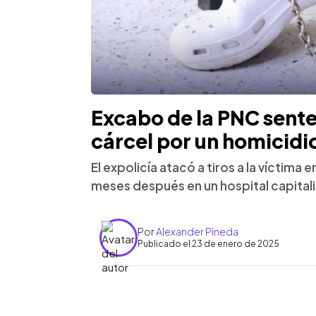
Excabo de la PNC sente
cárcel por un homicidi
El expolicía atacó a tiros a la víctima
meses después en un hospital capitalin
Por
Alexander Pineda
Publicado el 23 de enero de 2025
0:00