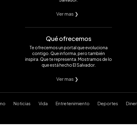
Ver mas ❯
Qué ofrecemos
Te ofrecemos un portal que evoluciona
contigo. Que informa, pero también
inspira. Que te representa. Mostramos de lo
que está hecho El Salvador.
Ver mas ❯
smo
Noticias
Vida
Entretenimiento
Deportes
Dine