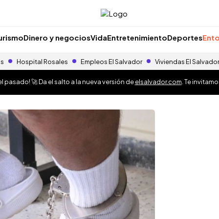
urismo
Dinero y negocios
Vida
Entretenimiento
Deportes
Ento
as
Hospital Rosales
Empleos El Salvador
Viviendas El Salvado
 pasado! 🚀 Da el salto a la nueva versión de
elsalvador.com
. Te invitam