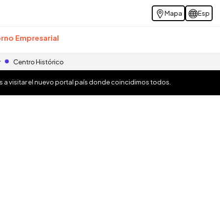
Mapa
Esp
rno Empresarial
r
Centro Histórico
os a visitar el nuevo portal país donde coincidimos todos.