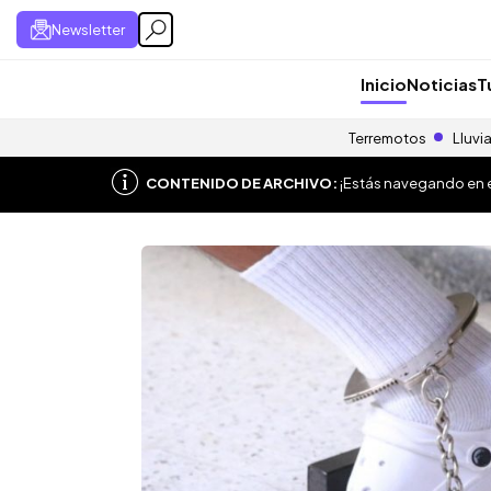
Newsletter
Inicio
Noticias
T
Terremotos
Lluvi
CONTENIDO DE ARCHIVO:
¡Estás navegando en el