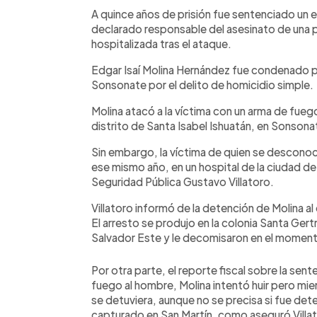
Facebook
Twitter
►
Escuchar artículo
A quince años de prisión fue sentenciado un e
declarado responsable del asesinato de una
hospitalizada tras el ataque.
Edgar Isaí Molina Hernández fue condenado p
Sonsonate por el delito de homicidio simple.
Molina atacó a la víctima con un arma de fueg
distrito de Santa Isabel Ishuatán, en Sonsona
Sin embargo, la víctima de quien se desconoc
ese mismo año, en un hospital de la ciudad de
Seguridad Pública Gustavo Villatoro.
Villatoro informó de la detención de Molina al 
El arresto se produjo en la colonia Santa Gertr
Salvador Este y le decomisaron en el moment
Por otra parte, el reporte fiscal sobre la sen
fuego al hombre, Molina intentó huir pero mi
se detuviera, aunque no se precisa si fue det
capturado en San Martín, como aseguró Villat