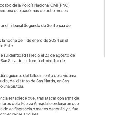
WhatsApp
Copiar link
xcabo de la Policía Nacional Civil (PNC)
 persona que pasó más de ocho meses
or el Tribunal Segundo de Sentencia de
o la noche del 1 de enero de 2024 en el
te Este.
e su identidad falleció el 23 de agosto de
 San Salvador, informó el ministro de
día siguiente del fallecimiento de la víctima.
udis, del distrito de San Martín, en San
o una pistola.
tencia establece que, tras atacar con arma de
embros de la Fuerza Armada le ordenaron que
enido en flagrancia o meses después y si fue
oro en redes sociales.