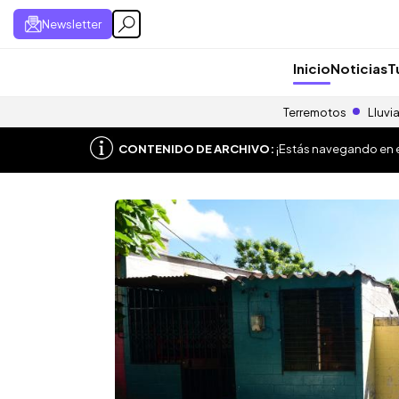
Newsletter
Inicio
Noticias
T
Terremotos
Lluvi
CONTENIDO DE ARCHIVO:
¡Estás navegando en el