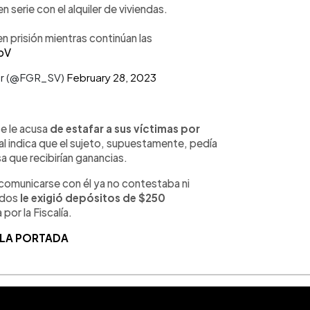
 serie con el alquiler de viviendas.
n prisión mientras continúan las
bV
dor (@FGR_SV)
February 28, 2023
e le acusa
de estafar a sus víctimas por
cal indica que el sujeto, supuestamente, pedía
 que recibirían ganancias.
comunicarse con él ya no contestaba ni
tados
le exigió depósitos de $250
por la Fiscalía.
 LA PORTADA