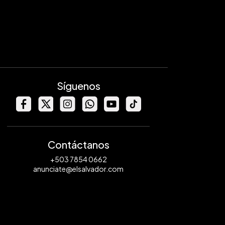
Síguenos
Contáctanos
+503 7854 0662
anunciate@elsalvador.com