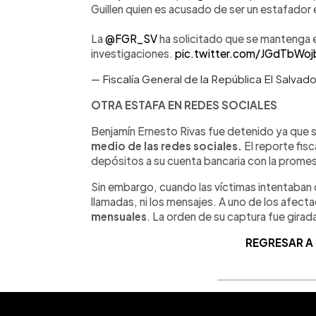
Guillen quien es acusado de ser un estafador en
La
@FGR_SV
ha solicitado que se mantenga e
investigaciones.
pic.twitter.com/JGdTbWoj
— Fiscalía General de la República El Salva
OTRA ESTAFA EN REDES SOCIALES
Benjamín Ernesto Rivas fue detenido ya que s
medio de las redes sociales.
El reporte fis
depósitos a su cuenta bancaria con la promesa
Sin embargo, cuando las víctimas intentaban 
llamadas, ni los mensajes. A uno de los afec
mensuales
. La orden de su captura fue girada 
REGRESAR A