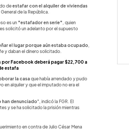
WhatsApp
Copiar link
ado de
estafar con el alquiler de viviendas
 General de la República.
oso es un
"estafador en serie"
, quien
les solicitó un adelanto por el supuesto
eñar el lugar porque aún estaba ocupado
,
fe y daban el dinero solicitado.
s por Facebook deberá pagar $22,700 a
de estafa
oborar la casa
que había arrendado y pudo
o en alquiler y que el imputado no era el
lo han denunciado
", indicó la FGR. El
s y se ha solicitado la prisión mientras
erimiento en contra de Julio César Mena