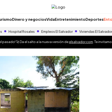
urismo
Dinero y negocios
Vida
Entretenimiento
Deportes
Ento
as
Hospital Rosales
Empleos El Salvador
Viviendas El Salvado
 pasado! 🚀 Da el salto a la nueva versión de
elsalvador.com
. Te invitam