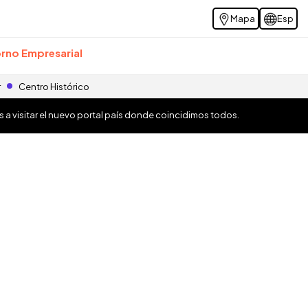
Mapa
Esp
rno Empresarial
r
Centro Histórico
os a visitar el nuevo portal país donde coincidimos todos.