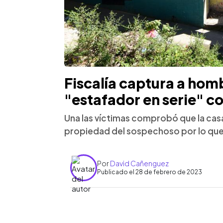
Fiscalía captura a hom
"estafador en serie" co
Una las víctimas comprobó que la casa
propiedad del sospechoso por lo que
Por
David Cañenguez
Publicado el 28 de febrero de 2023
0:00