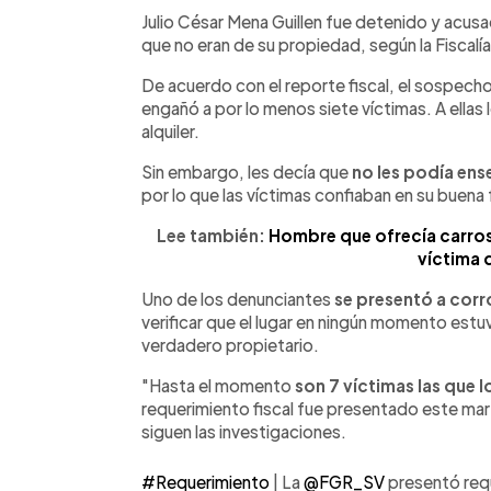
Facebook
Twitter
►
Escuchar artículo
Julio César Mena Guillen fue detenido y acus
que no eran de su propiedad, según la Fiscalía
De acuerdo con el reporte fiscal, el sospech
engañó a por lo menos siete víctimas. A ellas 
alquiler.
Sin embargo, les decía que
no les podía ens
por lo que las víctimas confiaban en su buena 
Lee también:
Hombre que ofrecía carro
víctima 
Uno de los denunciantes
se presentó a corr
verificar que el lugar en ningún momento estuv
verdadero propietario.
"Hasta el momento
son 7 víctimas las que 
requerimiento fiscal fue presentado este marte
siguen las investigaciones.
#Requerimiento
| La
@FGR_SV
presentó requ