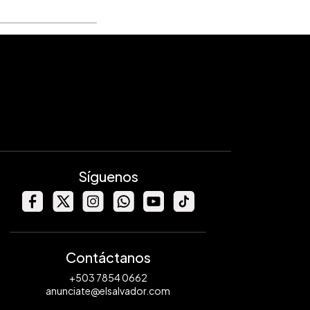
Síguenos
Contáctanos
+503 7854 0662
anunciate@elsalvador.com