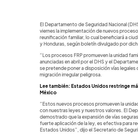
0:00
Facebook
Twitter
►
Escuchar artículo
El Departamento de Seguridad Nacional (DHS, 
viernes la implementación de nuevos procesos 
reunificación familiar, lo cual beneficiará a 
y Honduras, según boletín divulgado por dich
“Los procesos FRP promueven la unidad famili
anunciadas en abril por el DHS y el Departame
se pretende poner a disposición vías legales d
migración irregular peligrosa.
Lee también: Estados Unidos restringe má
México
“Estos nuevos procesos promueven la unidad f
con nuestras leyes y nuestros valores. El De
demostrado que la expansión de vías seguras
fuerte aplicación de la ley, es efectiva para re
Estados Unidos”, dijo el Secretario de Segur