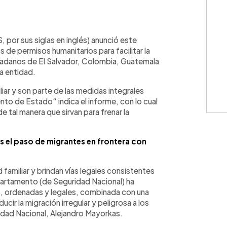
WhatsApp
Copiar link
por sus siglas en inglés) anunció este
de permisos humanitarios para facilitar la
ciudadanos de El Salvador, Colombia, Guatemala
a entidad.
ar y son parte de las medidas integrales
nto de Estado“ indica el informe, con lo cual
e tal manera que sirvan para frenar la
s el paso de migrantes en frontera con
amiliar y brindan vías legales consistentes
partamento (de Seguridad Nacional) ha
, ordenadas y legales, combinada con una
ducir la migración irregular y peligrosa a los
idad Nacional, Alejandro Mayorkas.