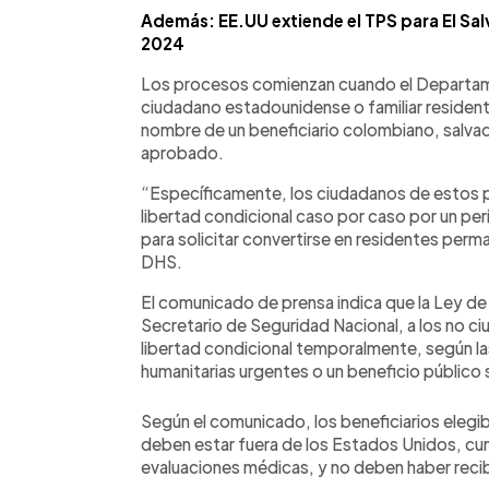
Además: EE.UU extiende el TPS para El Sal
2024
Los procesos comienzan cuando el Departame
ciudadano estadounidense o familiar residen
nombre de un beneficiario colombiano, salv
aprobado.
“Específicamente, los ciudadanos de estos p
libertad condicional caso por caso por un pe
para solicitar convertirse en residentes per
DHS.
El comunicado de prensa indica que la Ley de 
Secretario de Seguridad Nacional, a los no 
libertad condicional temporalmente, según la
humanitarias urgentes o un beneficio público s
Según el comunicado, los beneficiarios elegi
deben estar fuera de los Estados Unidos, cum
evaluaciones médicas, y no deben haber recib