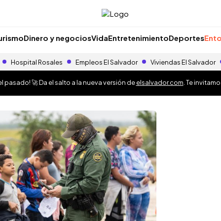
urismo
Dinero y negocios
Vida
Entretenimiento
Deportes
Ento
Hospital Rosales
Empleos El Salvador
Viviendas El Salvador
 pasado! 🚀 Da el salto a la nueva versión de
elsalvador.com
. Te invitam