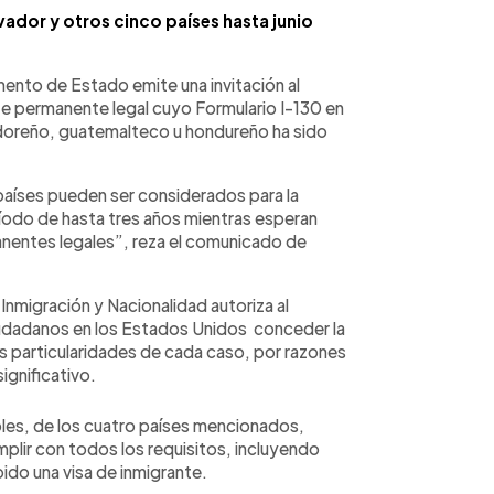
vador y otros cinco países hasta junio
nto de Estado emite una invitación al
te permanente legal cuyo Formulario I-130 en
adoreño, guatemalteco u hondureño ha sido
aíses pueden ser considerados para la
ríodo de hasta tres años mientras esperan
manentes legales”, reza el comunicado de
Inmigración y Nacionalidad autoriza al
ciudadanos en los Estados Unidos conceder la
s particularidades de cada caso, por razones
ignificativo.
bles, de los cuatro países mencionados,
plir con todos los requisitos, incluyendo
ido una visa de inmigrante.