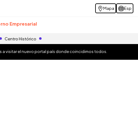
Mapa
Esp
rno Empresarial
Centro Histórico
os a visitar el nuevo portal país donde coincidimos todos.