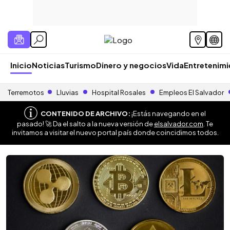
Inicio
Noticias
Turismo
Dinero y negocios
Vida
Entretenim
Terremotos
Lluvias
Hospital Rosales
Empleos El Salvador
CONTENIDO DE ARCHIVO:
¡Estás navegando en el
pasado! 🚀 Da el salto a la nueva versión de
elsalvador.com
. Te
invitamos a visitar el nuevo portal país donde coincidimos todos.