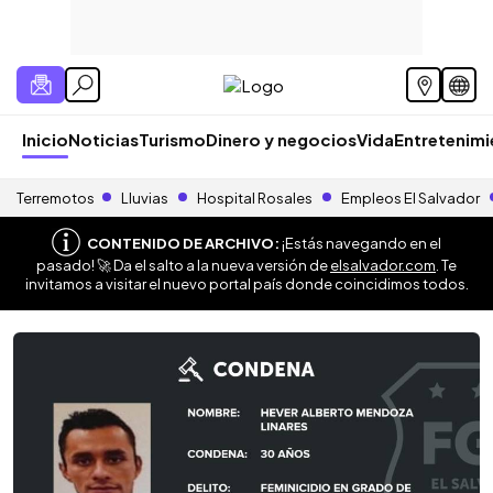
Inicio
Noticias
Turismo
Dinero y negocios
Vida
Entretenim
Terremotos
Lluvias
Hospital Rosales
Empleos El Salvador
CONTENIDO DE ARCHIVO:
¡Estás navegando en el
pasado! 🚀 Da el salto a la nueva versión de
elsalvador.com
. Te
invitamos a visitar el nuevo portal país donde coincidimos todos.