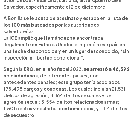
avión desde Alexandria, Luisiana, al Aeropuerto de El
Salvador, específicamente el 2 de diciembre.
A Bonilla se le acusa de asesinato y estaba en la lista
de
los 100 más buscados
por las autoridades
salvadoreñas.
La
ICE
amplió que Hernández se encontraba
ilegalmente en Estados Unidos e ingresó a ese país en
una fecha desconocida y en un lugar desconocido, “sin
inspección ni libertad condicional”.
Según la
ERO
, en el año fiscal 2022,
se arrestó a 46,396
no ciudadanos
, de diferentes países, con
antecedentes penales; este grupo tenía asociados
198.498 cargos y condenas. Los cuales incluían 21,531
delitos de agresión; 8.164 delitos sexuales y de
agresión sexual; 5.554 delitos relacionados armas;
1.501 delitos vinculados con homicidios; y 1.114 delitos
de secuestro.