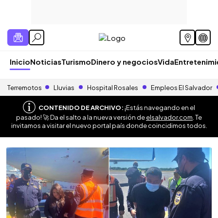
Inicio
Noticias
Turismo
Dinero y negocios
Vida
Entretenim
Terremotos
Lluvias
Hospital Rosales
Empleos El Salvador
CONTENIDO DE ARCHIVO:
¡Estás navegando en el
pasado! 🚀 Da el salto a la nueva versión de
elsalvador.com
. Te
invitamos a visitar el nuevo portal país donde coincidimos todos.