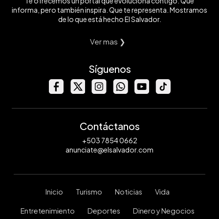
Te ofrecemos un portal que evoluciona contigo. Que
informa, pero también inspira. Que te representa. Mostramos
de lo que está hecho El Salvador.
Ver mas ❯
Síguenos
Contáctanos
+503 7854 0662
anunciate@elsalvador.com
Inicio
Turismo
Noticias
Vida
Entretenimiento
Deportes
Dinero y Negocios