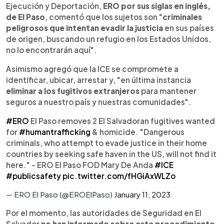
Ejecución y Deportación,
ERO por sus siglas en inglés,
de El Paso
, comentó que los sujetos son "
criminales
peligrosos que intentan evadir la justicia
en sus países
de origen, buscando un refugio en los Estados Unidos,
no lo encontrarán aquí".
Asimismo agregó que la ICE se compromete a
identificar, ubicar, arrestar y, "en última instancia
eliminar a los fugitivos extranjeros
para mantener
seguros a nuestro país y nuestras comunidades".
#ERO
El Paso removes 2 El Salvadoran fugitives wanted
for
#humantrafficking
& homicide. "Dangerous
criminals, who attempt to evade justice in their home
countries by seeking safe haven in the US, will not find it
here." - ERO El Paso FOD Mary De Anda
#ICE
#publicsafety
pic.twitter.com/fHGiAxWLZo
— ERO El Paso (@EROElPaso)
January 11, 2023
Por el momento, las autoridades de Seguridad en El
Salvador
no han informado sobre este procedimiento
,