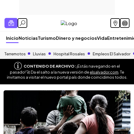
Inicio
Noticias
Turismo
Dinero y negocios
Vida
Entretenim
Terremotos
Lluvias
Hospital Rosales
Empleos El Salvador
CONTENIDO DE ARCHIVO:
¡Estás navegando en el
pasado! 🚀 Da el salto a la nueva versión de
elsalvador.com
. Te
invitamos a visitar el nuevo portal país donde coincidimos todos.