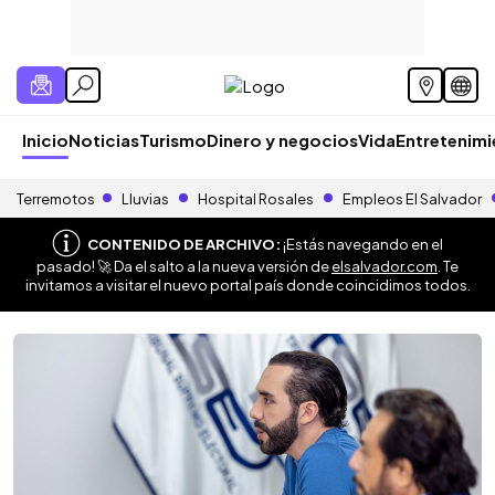
Inicio
Noticias
Turismo
Dinero y negocios
Vida
Entretenim
Terremotos
Lluvias
Hospital Rosales
Empleos El Salvador
CONTENIDO DE ARCHIVO:
¡Estás navegando en el
pasado! 🚀 Da el salto a la nueva versión de
elsalvador.com
. Te
invitamos a visitar el nuevo portal país donde coincidimos todos.