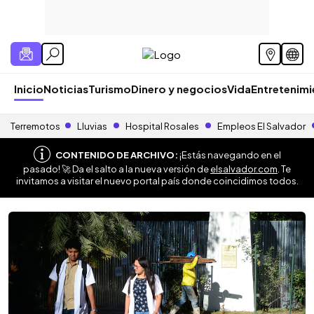
Inicio
Noticias
Turismo
Dinero y negocios
Vida
Entretenim
Terremotos
Lluvias
Hospital Rosales
Empleos El Salvador
CONTENIDO DE ARCHIVO:
¡Estás navegando en el
pasado! 🚀 Da el salto a la nueva versión de
elsalvador.com
. Te
invitamos a visitar el nuevo portal país donde coincidimos todos.