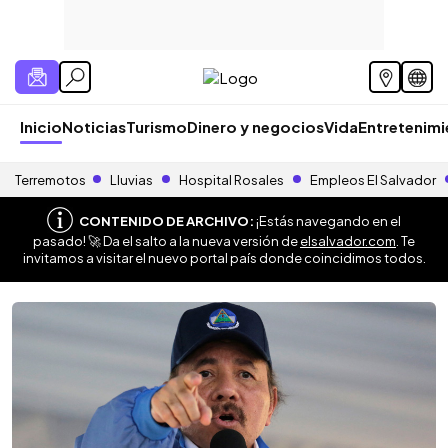
Inicio
Noticias
Turismo
Dinero y negocios
Vida
Entretenim
Terremotos
Lluvias
Hospital Rosales
Empleos El Salvador
CONTENIDO DE ARCHIVO:
¡Estás navegando en el
pasado! 🚀 Da el salto a la nueva versión de
elsalvador.com
. Te
invitamos a visitar el nuevo portal país donde coincidimos todos.