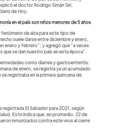
plicó el doctor Rodrigo Simán Siri,
iario de Hoy.
nía en el país son niños menores de 5 años
te fenómeno de alza para este tipo de
hecho suele darse entre diciembre y enero,
en enero y febrero”; y agregó que “a veces
os que se dan nuestro país en esta época”.
fermedades como diarrea y gastroenteritis.
emana de enero, se registra ya un acumulado
 se registraba en la primera quincena de
s registrada El Salvador para 2021, según
Salud. Esto indica que, en promedio, 22 de
eron inmunizados contra este virus al cierre