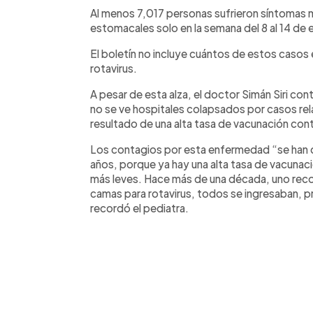
Al menos 7,017 personas sufrieron síntoma
estomacales solo en la semana del 8 al 14 de
El boletín no incluye cuántos de estos casos
rotavirus.
A pesar de esta alza, el doctor Simán Siri co
no se ve hospitales colapsados por casos re
resultado de una alta tasa de vacunación cont
Los contagios por esta enfermedad “se han 
años, porque ya hay una alta tasa de vacunaci
más leves. Hace más de una década, uno recor
camas para rotavirus, todos se ingresaban, 
recordó el pediatra.