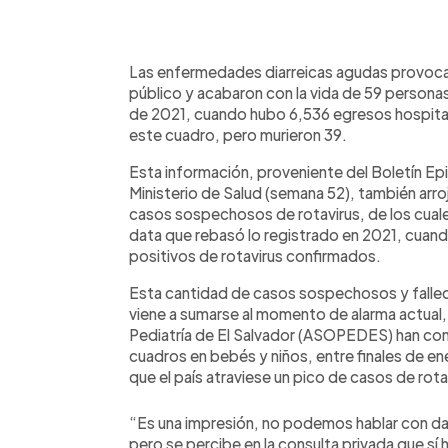
0:00
Facebook
Twitter
►
Escuchar artículo
Las enfermedades diarreicas agudas provocar
público y acabaron con la vida de 59 persona
de 2021, cuando hubo 6,536 egresos hospital
este cuadro, pero murieron 39.
Esta información, proveniente del Boletín Ep
Ministerio de Salud (semana 52), también arro
casos sospechosos de rotavirus, de los cual
data que rebasó lo registrado en 2021, cuan
positivos de rotavirus confirmados.
Esta cantidad de casos sospechosos y falle
viene a sumarse al momento de alarma actual,
Pediatría de El Salvador (ASOPEDES) han con
cuadros en bebés y niños, entre finales de en
que el país atraviese un pico de casos de rota
“Es una impresión, no podemos hablar con d
pero se percibe en la consulta privada que sí