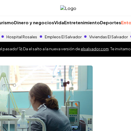
urismo
Dinero y negocios
Vida
Entretenimiento
Deportes
Ento
Hospital Rosales
Empleos El Salvador
Viviendas El Salvador
 pasado! 🚀 Da el salto a la nueva versión de
elsalvador.com
. Te invitam