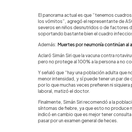
El panorama actual es que “tenemos cuadros
los vómitos”, agregó el representante de 
severos en niños desnutridos o de factores de
soportando bastante bien el cuadro infeccio
Además:
Muertes por neumonía continúan al 
Aclaró Simán Siri que la vacuna contra rotavi
pero no protege al 100% a la persona a no con
Y señaló que “hay una población adulta que n
menor intensidad, y sí puede tener un par de 
por lo que muchas veces prefieren ni siquiera 
laboral, matizó el doctor.
Finalmente, Simán Siri recomendó a la poblac
síntomas de fiebre, ya que esto no produce ni
indicó en cambio que es mejor tener consulta
pasar por un examen general de heces.