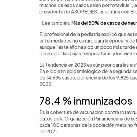
muchos de esos casos salen por rotavirus”, ex
presidente de ASOPEDES, en plática con El D
Lee también:
Más del 50% de casos de neumo
El profesional de la pediatría explicó que es
enfermedades no es raro para la época, y de 
aunque “este año ha sido un poco más tarde 
ocurre por las bajas temperaturas y los vient
La tendencia en 2023 es aún peor para las en
En el boletín epidemiológico de la segunda s
de 14,635 casos, por encima de los 9,825 que
2022.
78.4 % inmunizados
Es la cobertura de vacunación contra rotaviru
datos de la Organización Panamericana de la 
cada 100 personas de la población meta no fu
de 2021.