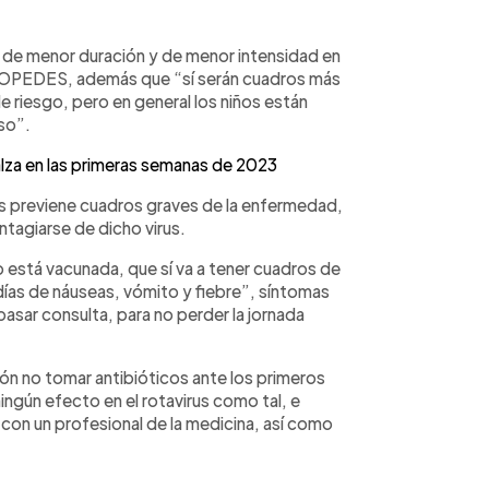
 de menor duración y de menor intensidad en
ASOPEDES, además que “sí serán cuadros más
 riesgo, pero en general los niños están
so”.
alza en las primeras semanas de 2023
rus previene cuadros graves de la enfermedad,
tagiarse de dicho virus.
o está vacunada, que sí va a tener cuadros de
días de náuseas, vómito y fiebre”, síntomas
pasar consulta, para no perder la jornada
ión no tomar antibióticos ante los primeros
ngún efecto en el rotavirus como tal, e
 con un profesional de la medicina, así como