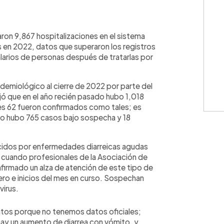
WhatsApp
Copiar link
on 9,867 hospitalizaciones en el sistema
s en 2022, datos que superaron los registros
arios de personas después de tratarlas por
idemiológico al cierre de 2022 por parte del
jó que en el año recién pasado hubo 1,018
es 62 fueron confirmados como tales; es
do hubo 765 casos bajo sospecha y 18
cidos por enfermedades diarreicas agudas
 cuando profesionales de la Asociación de
firmado un alza de atención de este tipo de
ero e inicios del mes en curso. Sospechan
virus.
atos porque no tenemos datos oficiales;
 hay un aumento de diarrea con vómito, y