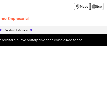
Mapa
Esp
rno Empresarial
Centro Histórico
os a visitar el nuevo portal país donde coincidimos todos.