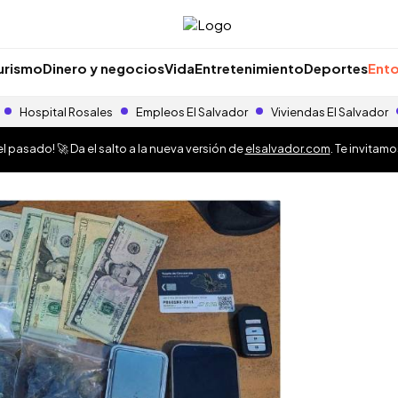
urismo
Dinero y negocios
Vida
Entretenimiento
Deportes
Ento
Hospital Rosales
Empleos El Salvador
Viviendas El Salvador
 pasado! 🚀 Da el salto a la nueva versión de
elsalvador.com
. Te invitam