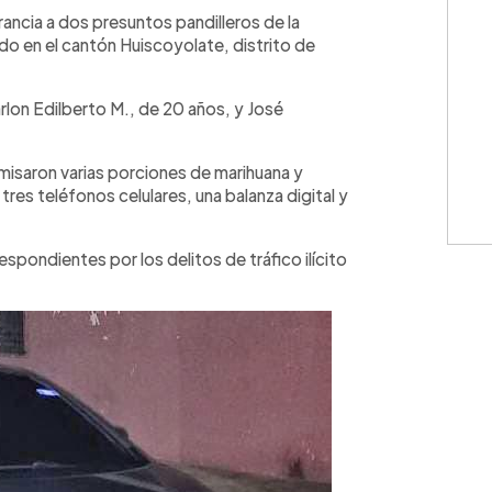
WhatsApp
Copiar link
grancia a dos presuntos pandilleros de la
ado en el cantón Huiscoyolate, distrito de
lon Edilberto M., de 20 años, y José
misaron varias porciones de marihuana y
res teléfonos celulares, una balanza digital y
spondientes por los delitos de tráfico ilícito