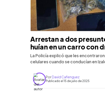
Arrestan a dos presunt
huían en un carro con 
La Policía explicó que les encontraron
celulares cuando se conducían en Izal
Por
David Cañenguez
Publicado el 15 de julio de 2025
0:00