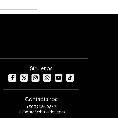
Síguenos
Contáctanos
+503 7854 0662
anunciate@elsalvador.com