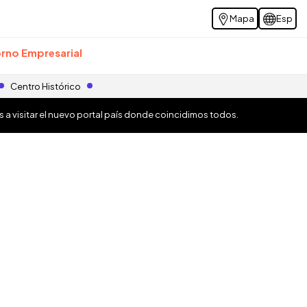
Mapa
Esp
rno Empresarial
Centro Histórico
os a visitar el nuevo portal país donde coincidimos todos.